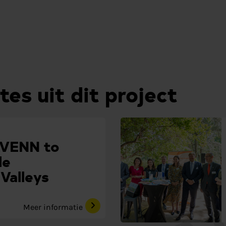
tes uit dit project
VENN to
le
Valleys
Meer informatie