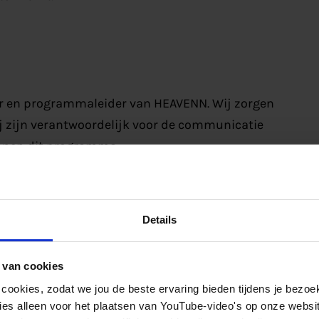
er en programmaleider van HEAVENN. Wij zorgen
j zijn verantwoordelijk voor de communicatie
innen dit programma.
Details
 31 partners afkomstig uit 6 Europese landen.
 van cookies
 Gasunie, Nobian, Engie, GETEC PARK.EMMEN,
 cookies, zodat we jou de beste ervaring bieden tijdens je bezoe
vaart, EBN, Green Planet, Gemeente Groningen,
es alleen voor het plaatsen van YouTube-video's op onze website.
en, HyEnergy TransStore, Enercy, Bytesnet,