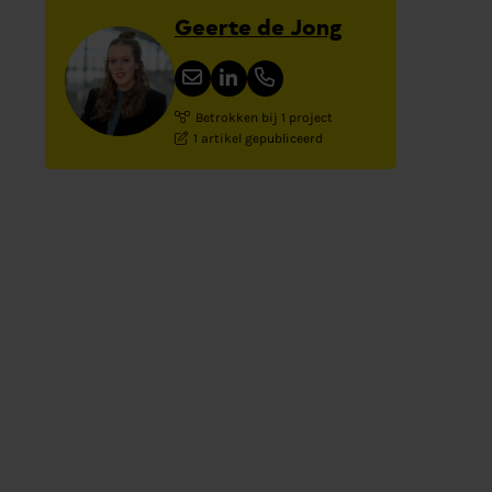
Geerte de Jong
Betrokken bij 1 project
1 artikel gepubliceerd