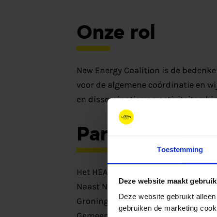
Onze rol
New Energy Coalition is de bedenk
voor de algemene coördinatie en wi
en disseminatie van activiteiten b
Partners
Toestemming
Het HEAVENN consortium bestaat uit
Deze website maakt gebruik
Naast New Energy Coalition nemen
Deze website gebruikt alleen
Groningen Seaports, Lenten Scheep
gebruiken de marketing cooki
Gemeente Hoogeveen, Gemeente Emm