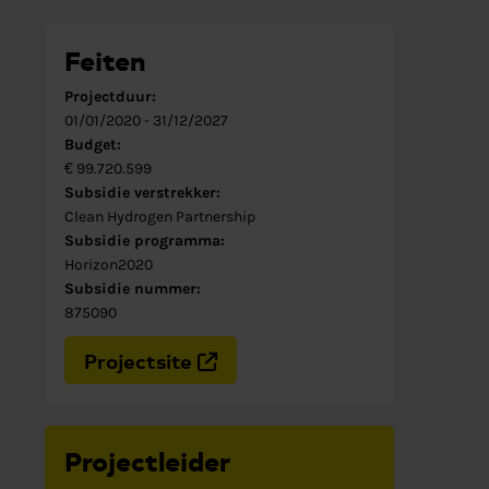
Feiten
Projectduur:
01/01/2020
-
31/12/2027
Budget:
€ 99.720.599
Subsidie verstrekker:
Clean Hydrogen Partnership
Subsidie programma:
Horizon2020
Subsidie nummer:
875090
Projectsite
Projectleider