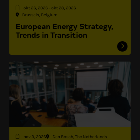
okt 26, 2026
-
okt 28, 2026
Brussels, Belgium
European Energy Strategy,
Trends in Transition
nov 3, 2026
Den Bosch, The Netherlands