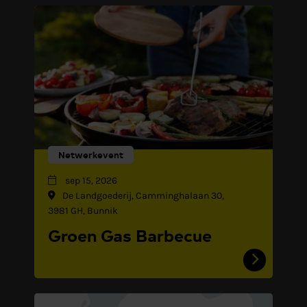
Netwerkevent
sep 15, 2026
De Landgoederij, Camminghalaan 30,
3981 GH, Bunnik
Groen Gas Barbecue