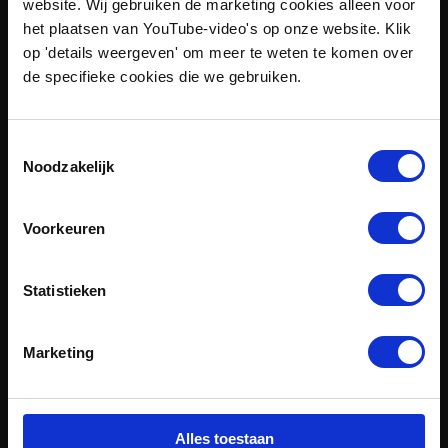
website. Wij gebruiken de marketing cookies alleen voor
het plaatsen van YouTube-video's op onze website. Klik
op 'details weergeven' om meer te weten te komen over
de specifieke cookies die we gebruiken.
Toestemmingsselectie
Noodzakelijk
sep 24, 2026
Assen, The Netherlands
Masterclass
Voorkeuren
Energieplanologie
Statistieken
Marketing
Alles toestaan