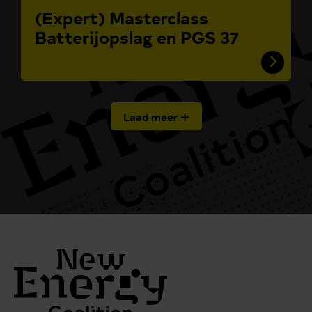
(Expert) Masterclass
Batterijopslag en PGS 37
Laad meer