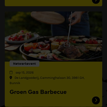
Netwerkevent
sep 15, 2026
De Landgoederij, Camminghalaan 30, 3981 GH,
Bunnik
Groen Gas Barbecue