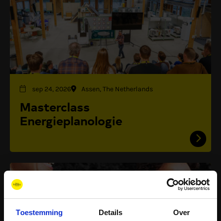
sep 24, 2026
Assen, The Netherlands
Masterclass
Energieplanologie
Toestemming
Details
Over