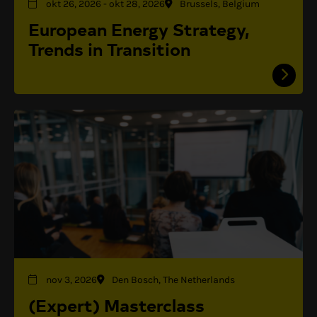
okt 26, 2026
-
okt 28, 2026
Brussels, Belgium
European Energy Strategy,
Trends in Transition
nov 3, 2026
Den Bosch, The Netherlands
(Expert) Masterclass