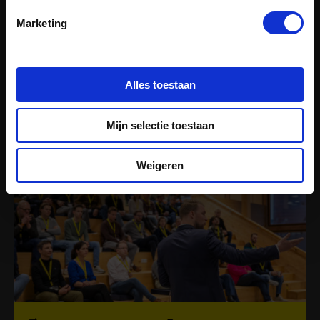
Marketing
okt 7, 2026
Drenthe
Masterclass Introductie in
de Energietransitie
Alles toestaan
Mijn selectie toestaan
Weigeren