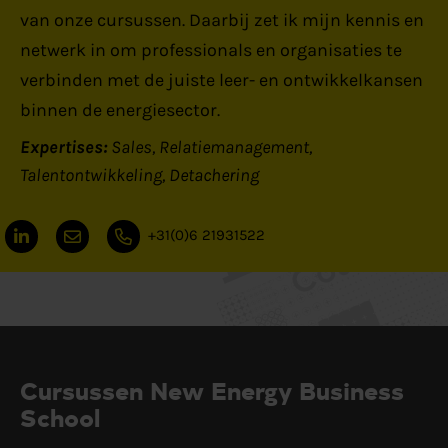
van onze cursussen. Daarbij zet ik mijn kennis en
netwerk in om professionals en organisaties te
verbinden met de juiste leer- en ontwikkelkansen
binnen de energiesector.
Expertises:
Sales
Relatiemanagement
Talentontwikkeling
Detachering
+31(0)6 21931522
Cursussen New Energy Business
School