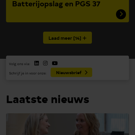
Batterijopslag en PGS 37
Laad meer
[
14
]
Volg ons via:
Nieuwsbrief
Schrijf je in voor onze:
Laatste nieuws