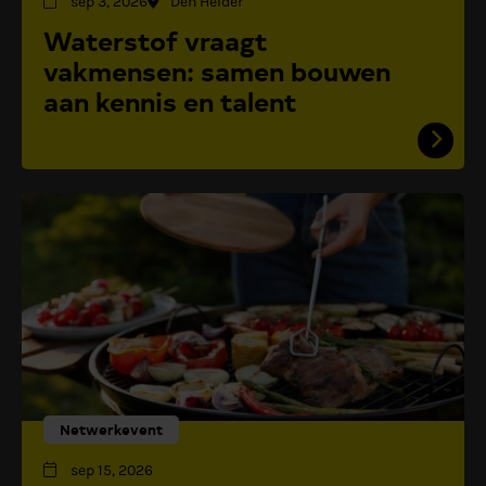
sep 3, 2026
Den Helder
Waterstof vraagt
vakmensen: samen bouwen
aan kennis en talent
Netwerkevent
sep 15, 2026