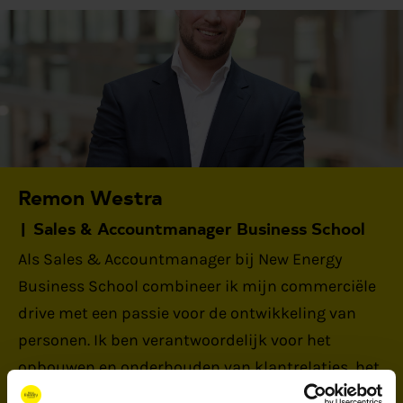
Remon Westra
Sales & Accountmanager Business School
Als Sales & Accountmanager bij New Energy
Business School combineer ik mijn commerciële
drive met een passie voor de ontwikkeling van
personen. Ik ben verantwoordelijk voor het
opbouwen en onderhouden van klantrelaties, het
initiëren van nieuwe business en het vermarkten