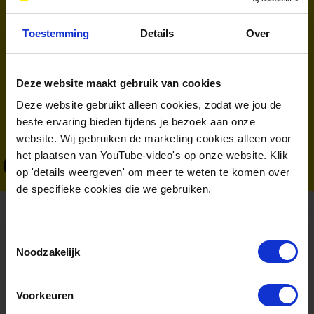
van onze cursussen. Daarbij zet ik mijn kennis en
Toestemming
Details
Over
netwerk in om professionals en organisaties te
verbinden met de juiste leer- en ontwikkelkansen
binnen de energiesector.
Deze website maakt gebruik van cookies
Expertises:
Sales
Relatiemanagement
Deze website gebruikt alleen cookies, zodat we jou de
Talentontwikkeling
Detachering
beste ervaring bieden tijdens je bezoek aan onze
website. Wij gebruiken de marketing cookies alleen voor
het plaatsen van YouTube-video's op onze website. Klik
+31(0)6 21931522
op 'details weergeven' om meer te weten te komen over
de specifieke cookies die we gebruiken.
Toestemmingsselectie
Volg ons via:
Noodzakelijk
Nieuwsbrief
Schrijf je in voor onze:
Voorkeuren