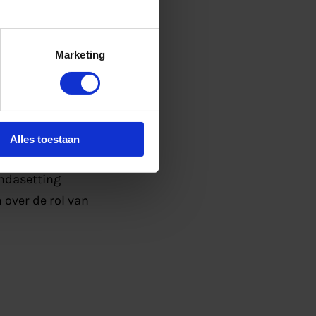
Marketing
Alles toestaan
endasetting
 over de rol van