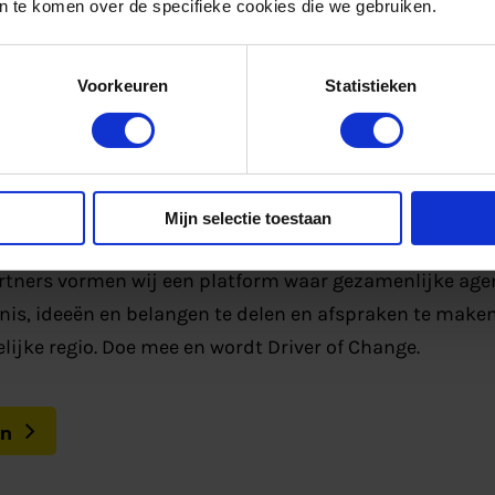
 te komen over de specifieke cookies die we gebruiken.
elijke energieregio.
Voorkeuren
Statistieken
werkgebied
 coalition
Mijn selectie toestaan
partners vormen wij een platform waar gezamenlijke ag
is, ideeën en belangen te delen en afspraken te maken
elijke regio. Doe mee en wordt Driver of Change.
on