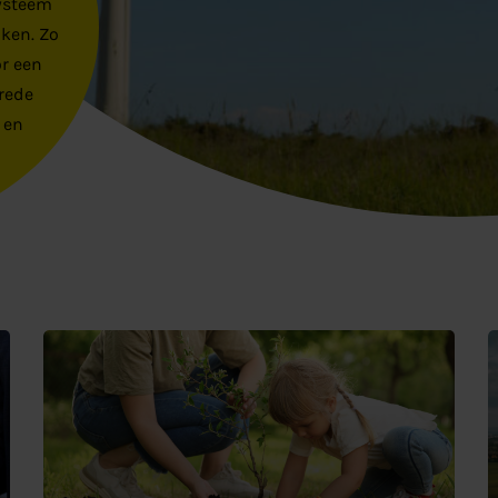
ysteem
ken. Zo
r een
brede
 en