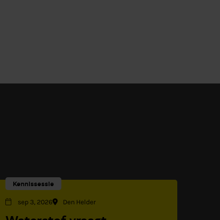
Kennissessie
sep 3, 2026
Den Helder
Waterstof vraagt