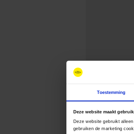
Onze wortels liggen
energiehistorie in 
Toestemming
Noordzee. Het werkg
energieregio met e
Deze website maakt gebruik
fungeren als proef
Deze website gebruikt alleen
oplossingen die lok
gebruiken de marketing cooki
regiogrenzen. Zo dra