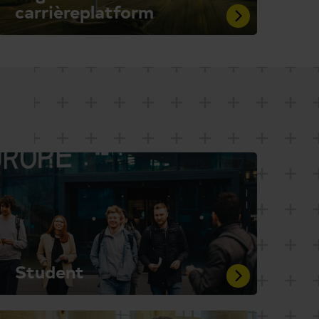
carrièreplatform
Student