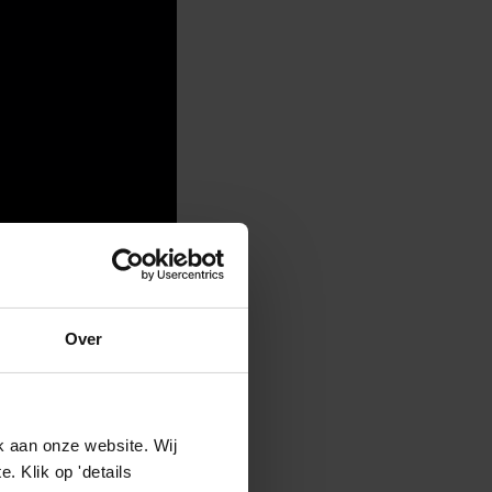
io met een rijke
elegen aan de
Over
rdelijke
. Deze gebieden
n. Hier ontstaan
k aan onze website. Wij
 ver buiten de
 Klik op 'details
ietransitie en brede