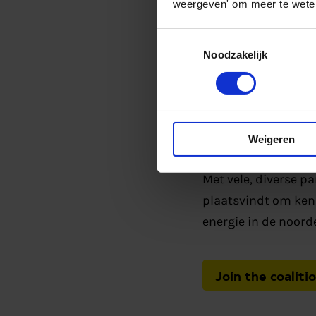
weergeven' om meer te weten
welvaart in de noord
Toestemmingsselectie
Noodzakelijk
Meer over ons 
Join the
Weigeren
Met vele, diverse 
plaatsvindt om kenn
energie in de noord
Join the coaliti