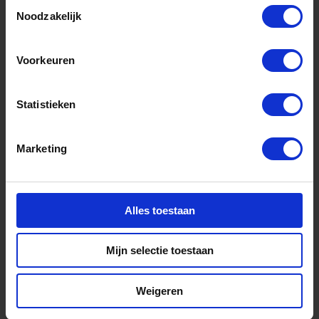
Toestemmingsselectie
Noodzakelijk
Voorkeuren
Statistieken
Marketing
Nieuws
Alles toestaan
juli 9, 2026
Eerste Kamer keurt
Mijn selectie toestaan
Groningenwet goed
Weigeren