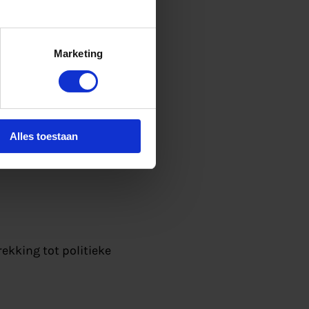
nde gegevens:
onnummer);
Marketing
r en klikgedrag).
Alles toestaan
ekking tot politieke