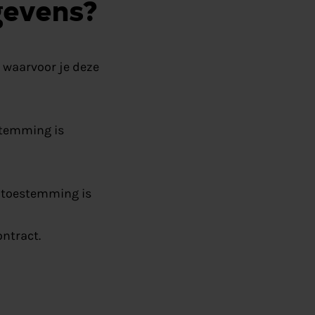
gevens?
 waarvoor je deze
estemming is
et toestemming is
ontract.