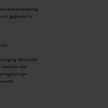
nze dienstverlening
jn om gegevens te
men.
borging. We sluiten
 besloten dat
atregelen zijn
rwerkt.