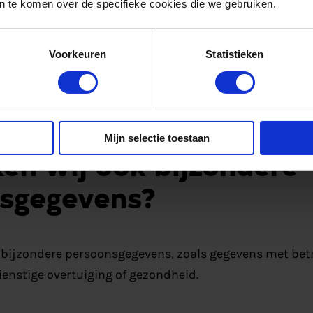
 te komen over de specifieke cookies die we gebruiken.
w contact met ons verwerken wij bijvoorbeeld de volge
naam en contactgegevens (zoals e-mailadres en telefo
Voorkeuren
Statistieken
 en functie;
nicatie (bijvoorbeeld via het contactformulier);
ens via cookies (zoals IP-adres, browsertype, sessieduu
Mijn selectie toestaan
en wij ook bijzondere
sgegevens?
bijzondere persoonsgegevens, zoals gegevens met betr
enstige overtuiging of gezondheid.