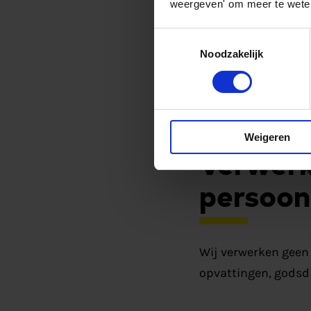
weergeven' om meer te weten
Afhankelijk van jou
Toestemmingsselectie
Voor- en achter
Noodzakelijk
Organisatienaam
Inhoud van commu
Technische gegev
Weigeren
Verwerk
persoon
Wij verwerken geen 
opvattingen, godsdi