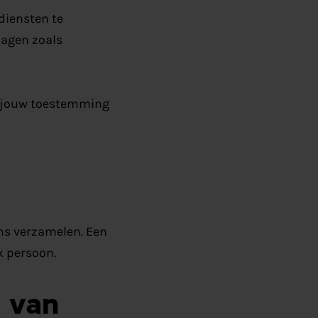
diensten te
lagen zoals
r jouw toestemming
ns verzamelen. Een
k persoon.
 van