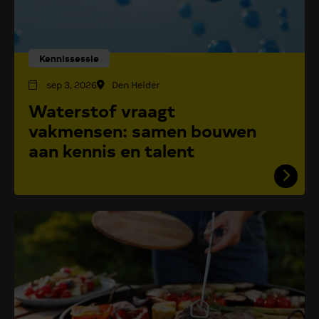
Kennissessie
sep 3, 2026
Den Helder
Waterstof vraagt
vakmensen: samen bouwen
aan kennis en talent