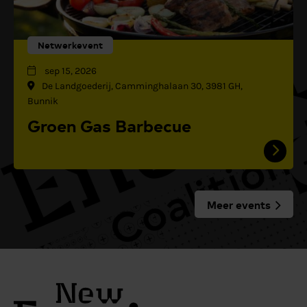
Netwerkevent
sep 15, 2026
De Landgoederij, Camminghalaan 30, 3981 GH,
Bunnik
Groen Gas Barbecue
Meer events