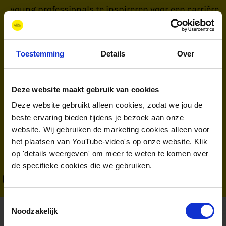
young professionals te inspireren voor een carrière
in de energiesector. Voor New Energy Coalition ben
ik onderdeel van het organisatieteam van het
jaarlijkse Wind meets Gas symposium en werk in
Toestemming
Details
Over
aan het project Waterstof Werkt: H2 Train and
Learn Hub. Daarnaast zet ik mij in voor de
Deze website maakt gebruik van cookies
medewerkers van New Energy Coalition via de
Deze website gebruikt alleen cookies, zodat we jou de
ondernemingsraad.
beste ervaring bieden tijdens je bezoek aan onze
website. Wij gebruiken de marketing cookies alleen voor
Expertises:
Projectmanagement
Eventmanagement
het plaatsen van YouTube-video's op onze website. Klik
Innovatiemanagement
Duurzaamheid
op 'details weergeven' om meer te weten te komen over
de specifieke cookies die we gebruiken.
+31(0)6 2927 6787
Toestemmingsselectie
Noodzakelijk