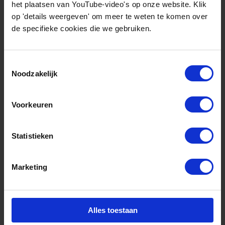
goed te ontwikkelen.
het plaatsen van YouTube-video's op onze website. Klik
op 'details weergeven' om meer te weten te komen over
De handen ineen geslagen
de specifieke cookies die we gebruiken.
Toestemmingsselectie
In onze regio hebben het bedrijfsleven, en de
Noodzakelijk
kennis- en onderwijsinstellingen de handen ineen
geslagen. Wij beseffen namelijk met elkaar dat er
Voorkeuren
meer nodig is dan een cursus hier of een training
daar.
Statistieken
Onder de naam:
Waterstof Werkt
willen we op
Marketing
korte termijn een doorgaande leerlijn in de regio
op het gebied van kennis rondom de
Waterstofeconomie realiseren. Met opleidingen,
Alles toestaan
onderzoek, stages, leer-werktrajecten, trainingen