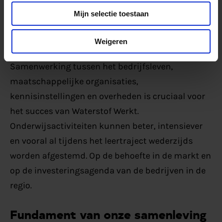
en cursussen. Op MBO-, HBO-, WO- en executive
Mijn selectie toestaan
niveau. Onderwijsinstellingen in de regio werken
daarbij samen aan een gecoördineerde aanpak.
Weigeren
Samenwerking tussen het bedrijfsleven,
maatschappelijke organisaties,
kennisinstellingen en overheden is cruciaal voor
het succes van Waterstof Werkt.
Onderwijsactiviteiten kunnen beter, intensiever
en vooral al tijdens het leertraject wederzijds
worden afgestemd. Op de behoefte in de markt en
op de investeringsagenda van de bedrijven in de
regio.
Fundament van onze samenleving