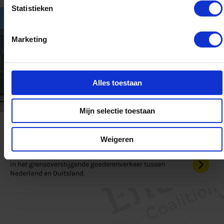
Statistieken
Marketing
Alles toestaan
Mijn selectie toestaan
Innovatie
Afgerond
LNG PILOTS
Weigeren
Versnelt de introductie van LNG als alternatieve brandstof
in het grensoverstijgende goederenverkeer tussen
Nederland en Duitsland.