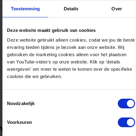
• Nieuwe concepten op het gebied van opleiding
Toestemming
Details
Over
en bijscholing
Over LNG PILOTS
Deze website maakt gebruik van cookies
Deze website gebruikt alleen cookies, zodat we jou de beste
ervaring bieden tijdens je bezoek aan onze website. Wij
Versnelt de introductie van LNG als brandstof in
gebruiken de marketing cookies alleen voor het plaatsen
van YouTube-video's op onze website. Klik op 'details
het grensoverstijgende goederenverkeer tussen
weergeven' om meer te weten te komen over de specifieke
Nederland Duitsland.
cookies die we gebruiken.
Meer over LNG PILOTS en onze rol
Toestemmingsselectie
Noodzakelijk
Voorkeuren
Verdiep je alvast in het event