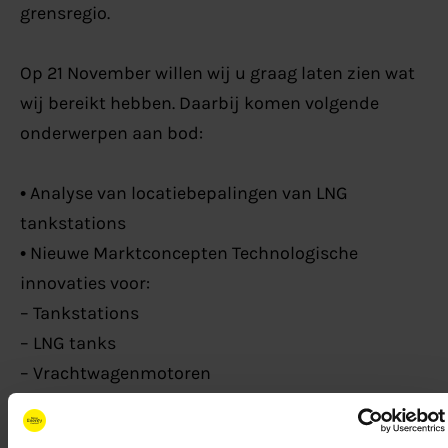
grensregio.
Op 21 November willen wij u graag laten zien wat
wij bereikt hebben. Daarbij komen volgende
onderwerpen aan bod:
• Analyse van locatiebepalingen van LNG
tankstations
• Nieuwe Marktconcepten Technologische
innovaties voor:
– Tankstations
– LNG tanks
– Vrachtwagenmotoren
– Mobiele walstroom (binnenvaart)
– Toepassing van biogas en bio LNG