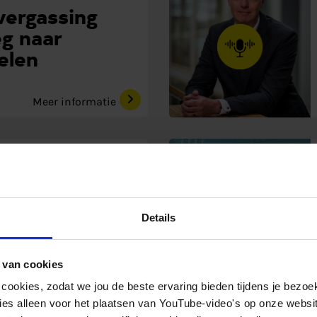
ergassing
eg naar
elen
Meer informatie
ie
gen
CO2
Details
Meer informatie
 van cookies
 cookies, zodat we jou de beste ervaring bieden tijdens je bezoe
es alleen voor het plaatsen van YouTube-video's op onze website.