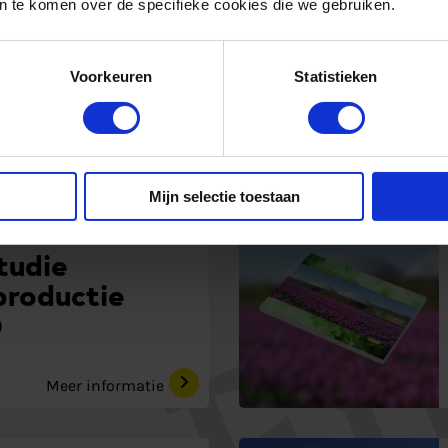
 te komen over de specifieke cookies die we gebruiken.
fperspectieven
strieCluster
Voorkeuren
Statistieken
ningen
Meer informatie
Mijn selectie toestaan
tudie
roductie
0
Meer informatie