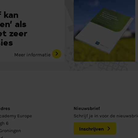
 kan
en’ als
et zeer
ies
Meer informatie
adres
Nieuwsbrief
Academy Europe
Schrijf je in voor de nieuwsbr
gh 6
Inschrijven
Groningen
nd