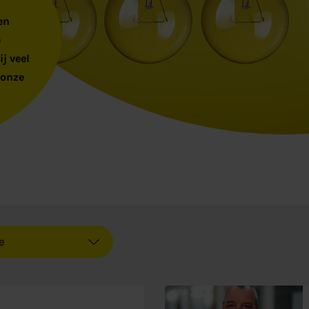
een
e
j veel
 onze