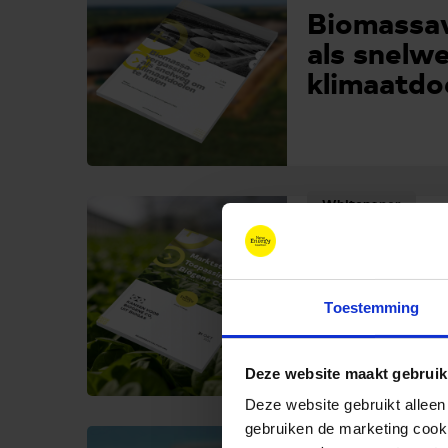
Biomassav
als snelw
klimaatdo
Whitepaper
Marktstud
Toepassin
Biogene 
Toestemming
Deze website maakt gebruik
Deze website gebruikt alleen
gebruiken de marketing cooki
Rapport