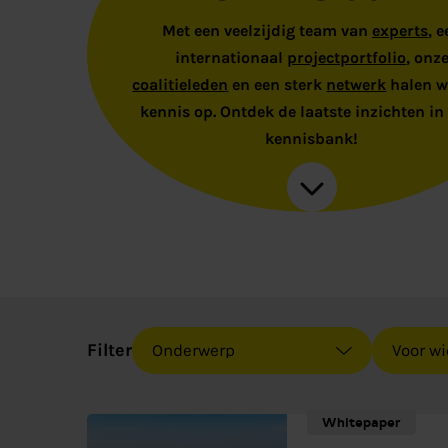
Met een veelzijdig team van
experts
, 
internationaal
projectportfolio
, onz
coalitieleden
en een sterk
netwerk
halen wi
kennis op. Ontdek de laatste inzichten in
kennisbank!
Filter
Whitepaper