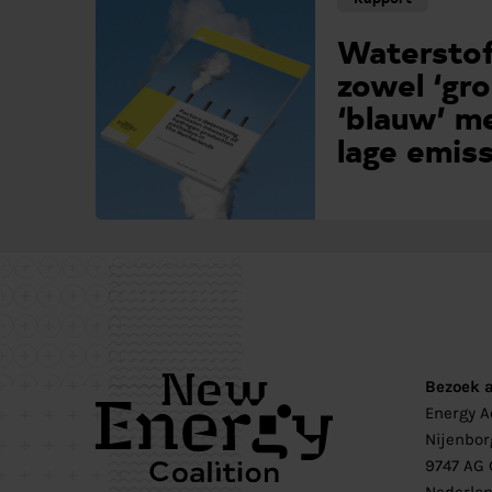
Waterstof
zowel ‘gro
‘blauw’ m
lage emiss
Bezoek 
Energy 
Nijenbor
9747 AG 
Nederla