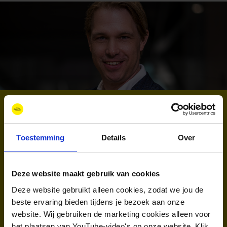
Jogchem Meinema, Drs.
Projectmanager en expert Human capital
Toestemming
Details
Over
Als projectmanager zet ik mijn jarenlange ervaring
als adviseur en outsourcingspartner in op het
gebied van opleiding en ontwikkeling. Mijn
Deze website maakt gebruik van cookies
expertise ligt in het opzetten en implementeren
Deze website gebruikt alleen cookies, zodat we jou de
van educatieve programma’s die inspelen op de
beste ervaring bieden tijdens je bezoek aan onze
website. Wij gebruiken de marketing cookies alleen voor
behoeften van de arbeidsmarkt. Bij New Energy
het plaatsen van YouTube-video's op onze website. Klik