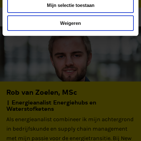
Mijn selectie toestaan
Weigeren
Rob van Zoelen, MSc
Energieanalist Energiehubs en
Waterstofketens
Als energieanalist combineer ik mijn achtergrond
in bedrijfskunde en supply chain management
met mijn passie voor de energietransitie. Bij New