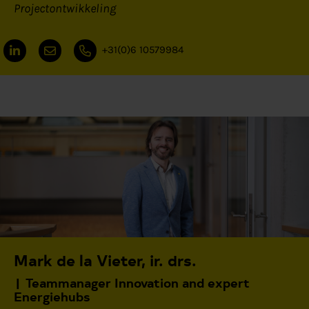
Projectontwikkeling
+31(0)6 10579984
Mark de la Vieter, ir. drs.
Teammanager Innovation and expert
Energiehubs