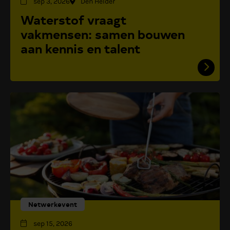
sep 3, 2026
Den Helder
Waterstof vraagt
vakmensen: samen bouwen
aan kennis en talent
Netwerkevent
sep 15, 2026