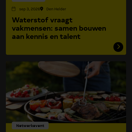
sep 3, 2026
Den Helder
Waterstof vraagt
vakmensen: samen bouwen
aan kennis en talent
Netwerkevent