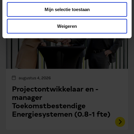
Mijn selectie toestaan
Weigeren
augustus 4, 2026
Projectontwikkelaar en -
manager
Toekomstbestendige
Energiesystemen (0.8-1 fte)