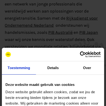
een netwerk van jonge professionals die
wereldwijd werken aan oplossingen voor de
energietransitie. Samen met de
Rijksdienst voor
Ondernemend Nederland
ondersteunen wij
handelsmissies, zoals
PIB Australië
en
PIB Japan
waar wij onze kennis over waterstof delen. Ook
verstevigen we mondiale relaties, bijvoorbeeld via
een
Memorandum of Understanding getekend
met de provincie Chungnam
(Korea) voor
samenwerking rond waterstoftechnologieën.
Toestemming
Details
Over
Deze website maakt gebruik van cookies
Volg ons via:
Deze website gebruikt alleen cookies, zodat we jou de
Nieuwsbrief
Schrijf je in voor onze:
beste ervaring bieden tijdens je bezoek aan onze
website. Wij gebruiken de marketing cookies alleen voor