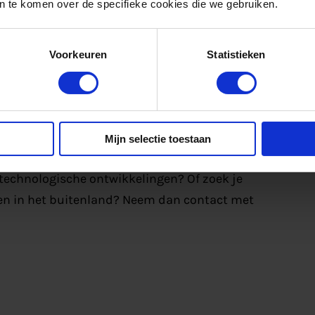
 te komen over de specifieke cookies die we gebruiken.
 voor Ontwikkeling en Financiering, Regionale
ionQuarter BV en Horizon BV deel aan dit
Voorkeuren
Statistieken
Mijn selectie toestaan
 het buitenland voor samenwerking op het
 technologische ontwikkelingen? Of zoek je
oen in het buitenland? Neem dan contact met