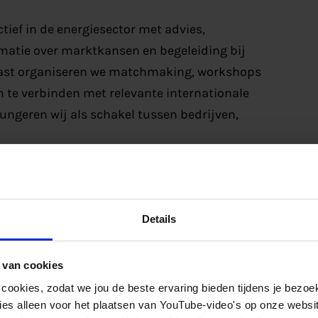
ief in de energiesector met advies,
rmatie over marktkansen en begeleiding bij
ast organiseren we matchmaking, workshops
n te verbinden met relevante internationale
fungeren wij als schakel tussen bedrijven,
Details
Ministerie van Economische Zaken (RVO),
ment Friesland, Brabantse
 van cookies
 BV, Stichting Water Alliance, ROM Regio
 cookies, zodat we jou de beste ervaring bieden tijdens je bezoe
appij Oost Nederland NV, Economische Impuls
es alleen voor het plaatsen van YouTube-video's op onze website.