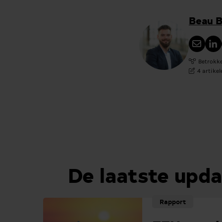
Beau 
Betrokke
4 artike
De laatste upda
Rapport