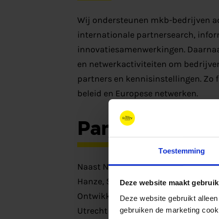
Wij ondersteunen mkb-bedrijven act
internationale partnersearch, info
innovatiesamenwerkingen. Daarna
en netwerkactiviteiten om bedrijve
partners en kennisinstellingen. Zo 
beleid en Europese netwerken.
Partners
Toestemming
Naast New Energy Coalition nemen 
Hanze, Stichting Business Develop
Deze website maakt gebruik
Ontwikkelingsmaatschappij Holding
Deze website gebruikt alleen
Utrecht BV, Ontwikkelingsmaatsch
gebruiken de marketing cooki