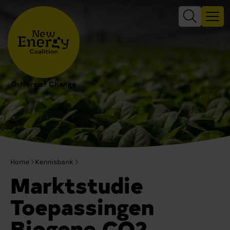
Drivers of Change
Home
Kennisbank
Marktstudie
Toepassingen
Biogene CO2