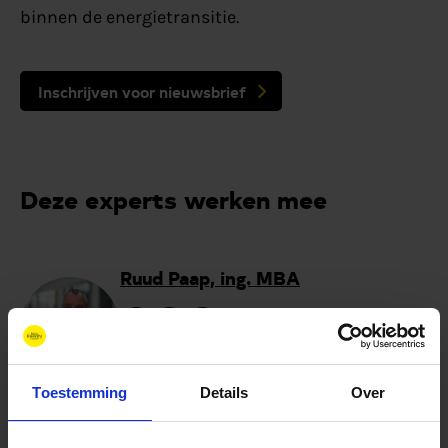
binnen de energietransitie.
Inschrijven voor nieuwsbrief
Deze experts werken mee
Ruud Paap, ing. MBA
Betrokken bij 6 projecten
11 artikelen gepubliceerd
Toestemming
Details
Over