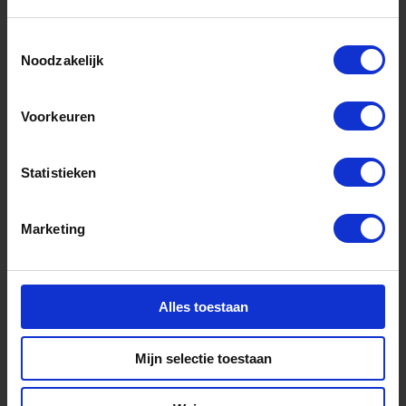
Powering Agrifood –
Toestemmingsselectie
Energie uit biomassa
Noodzakelijk
Meer informatie
Voorkeuren
Roadmap
Statistieken
Marketing
Alles toestaan
Mijn selectie toestaan
Human Capital