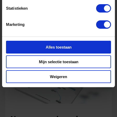
Statistieken
Waterstofcluster
Noord-Nederland
Marketing
Meer informatie
Alles toestaan
Studie
Mijn selectie toestaan
Weigeren