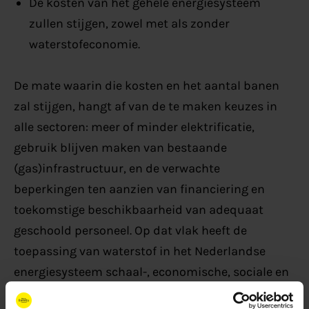
De kosten van het gehele energiesysteem
zullen stijgen, zowel met als zonder
waterstofeconomie.
De mate waarin die kosten en het aantal banen
zal stijgen, hangt af van de te maken keuzes in
alle sectoren: meer of minder elektrificatie,
gebruik blijven maken van bestaande
(gas)infrastructuur, en de verwachte
beperkingen ten aanzien van financiering en
toekomstige beschikbaarheid van adequaat
geschoold personeel. Op dat vlak heeft de
toepassing van waterstof in het Nederlandse
energiesysteem schaal-, economische, sociale en
technologische voordelen ten opzichte van