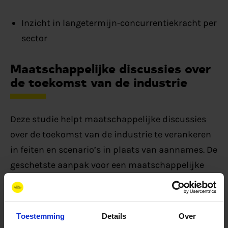
Inzicht in langetermijn-concurrentiekracht per
sector
Maatschappelijke discussies over
de toekomst van de industrie
Deze studie helpt maatschappelijke discussies
over de toekomst van de industrie te verankeren
in feiten en scenario’s in plaats van aannames. De
geschetste aanpak voor een maatschappelijke
kosten-batenanalyse (MKBA) biedt handvatten
voor weloverwogen industrieel beleid dat zowel
klimaatdoelen als economische weerbaarheid
Toestemming
Details
Over
dient.