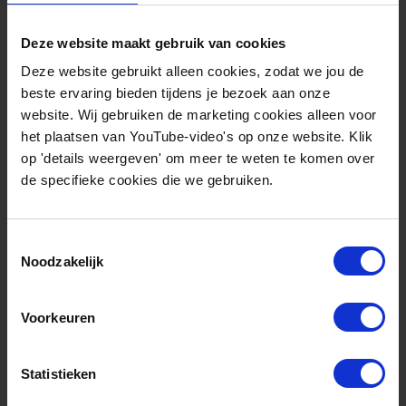
Blijf op de hoogte
Deze website maakt gebruik van cookies
Deze website gebruikt alleen cookies, zodat we jou de
beste ervaring bieden tijdens je bezoek aan onze
Schrijf je in voor onze nieuwsbrief en blijf op de
website. Wij gebruiken de marketing cookies alleen voor
het plaatsen van YouTube-video's op onze website. Klik
hoogte van nieuws en ontwikkeling op het gebied
op 'details weergeven' om meer te weten te komen over
van duurzame industrie, beleid en vele andere
de specifieke cookies die we gebruiken.
thema’s binnen de energietransitie.
Toestemmingsselectie
Noodzakelijk
Inschrijven voor nieuwsbrief
Voorkeuren
Statistieken
Deze publicatie is onderdeel van