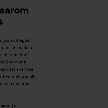
waarom
s
uijzen uitlegde
el mensen denken
kelder dan dat,”
 dat jarenlang
lektrisch vervoer
d. Vooral de snelle
oor een dynamiek
reiding en