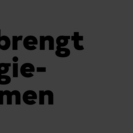
brengt
gie-
amen