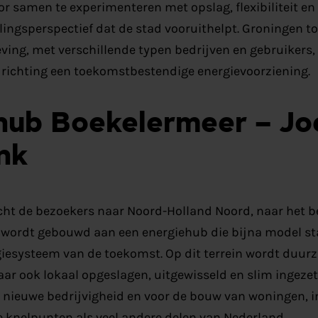
r samen te experimenteren met opslag, flexibiliteit en 
lingsperspectief dat de stad vooruithelpt. Groningen 
ving, met verschillende typen bedrijven en gebruikers,
 richting een toekomstbestendige energievoorziening.
hub Boekelermeer – Jo
nk
ht de bezoekers naar Noord-Holland Noord, naar het b
 wordt gebouwd aan een energiehub die bijna model st
iesysteem van de toekomst. Op dit terrein wordt duurz
ar ook lokaal opgeslagen, uitgewisseld en slim ingezet. 
 nieuwe bedrijvigheid en voor de bouw van woningen, in
 knelpunten als veel andere delen van Nederland.