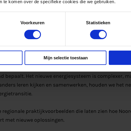
 te komen over de specifieke cookies die we gebruiken.
r, maar steeds vaker zowel producent, verbruiker als fl
in zijn eigen energieprofiel, ontdekt vaak dat piekmo
Voorkeuren
Statistieken
ruglevering anders kan worden gestuurd of dat samenw
 ruimte oplevert die er op het eerste gezicht niet lijkt 
duidelijk: de energietransitie vraagt om een gezamenl
Mijn selectie toestaan
odig, maar het is niet voldoende. Het is juist de combin
derend gebruiksgedrag en regionale samenwerking die
d bepaalt. Het nieuwe energiesysteem is complexer, ma
 anders leren kijken en samenwerken, houden we het ne
rgietransitie.
 regionale praktijkvoorbeelden die laten zien hoe Noo
rt met nieuwe oplossingen.