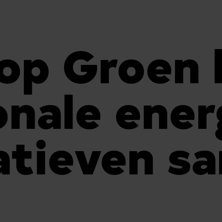
op Groen 
onale ener
iatieven s