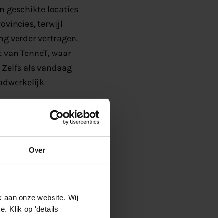
n geschikte locaties
vincies, terwijl
ng verder vertragen.
 van TenneT, waar
 Zelfs als vandaag
aadwerkelijk
g alleen de opmars
 het net eindeloos
Over
n de ondergrond
eeds belangrijker
mmer.
k aan onze website. Wij
 Klik op 'details
 Bedrijven zijn niet