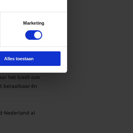
exibiliteitspartner.
menten kunnen worden
Marketing
erking met
te zijn.
ijke inspanning.
Alles toestaan
atie van technische
 de energietoekomst
ar het biedt ook
t betaalbaar én
rd-Nederland al