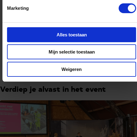
en te ontdekken waar samenwerking kan
Marketing
ontstaan.
Alles toestaan
Meer informatie
Mijn selectie toestaan
Registreren
Weigeren
Verdiep je alvast in het event