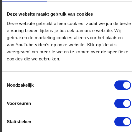
Drie praktijkcases als rode draad: Verdieping
in Groningen Stroomt Door, Energiehub
Deze website maakt gebruik van cookies
Boekelermeer en Energiehub Bargermeer. In
Deze website gebruikt alleen cookies, zodat we jou de beste
parallelle sessies presenteren bedrijven hun
ervaring bieden tijdens je bezoek aan onze website. Wij
gebruiken de marketing cookies alleen voor het plaatsen
ideeën en gaan zij in gesprek met
van YouTube-video's op onze website. Klik op 'details
stakeholders.
weergeven' om meer te weten te komen over de specifieke
Van inspiratie naar eerste stappen: Focus op
cookies die we gebruiken.
bestaande oplossingsrichtingen zoals
flexibiliteitsdiensten, lokale netten en digitale
Toestemmingsselectie
innovaties, met ruimte om ideeën te
Noodzakelijk
verkennen en mogelijke vervolgstappen te
verbeelden.
Voorkeuren
Matchmaking & netwerkopbouw:
Georganiseerde 1-op-1-gesprekken en een
Statistieken
netwerkborrel om eerste contacten te leggen