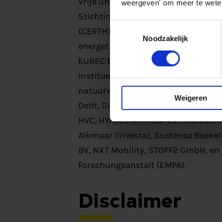
Vrije universiteit Brussel (VUB), AI
weergeven' om meer te weten
Stichting duurzaam Heiloo, Ethniko
Toestemmingsselectie
(CERTH), Fundacion circe centro de
Noodzakelijk
energeticos (CIRCE), Konin-miasto
EUREC EESV, Narodowa agencja posz
institues of Sweden AB, Nederlands
natuurwetenschappelijk onderzoek (
Weigeren
Delft, Dimos Kozanis (MoK), Holzwe
HVC, HYnoca Alkmaar BV, Institute 
Alkmaar (InVesta), Sustenso Boeke
BV, NXT Mobility, STOFF2 GmbH, en
Forschungsanstalt (EMPA).
Disclaimer