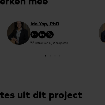
werken mee
Ida Yap, PhD
Betrokken bij 2 projecten
tes uit dit project