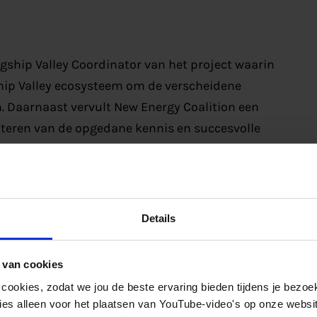
agship Valley Coordinator van het project waarin
ship Valley ecosysteem om de verscheidene
. Daarnaast vervult New Energy Coalition een
loiteren van de opgedane kennis en succesvolle
nergy Valleys.
Details
w Energy Coalition uit 27 andere partijen uit 10
 van cookies
 cookies, zodat we jou de beste ervaring bieden tijdens je bezoe
es alleen voor het plaatsen van YouTube-video's op onze website.