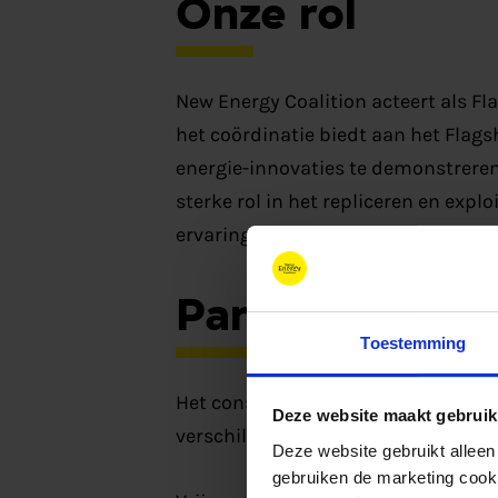
Onze rol
New Energy Coalition acteert als Fl
het coördinatie biedt aan het Flag
energie-innovaties te demonstreren
sterke rol in het repliceren en exp
ervaringen naar andere Renewable E
Partners
Toestemming
Het consortium bestaat uit naast Ne
Deze website maakt gebruik
verschillende landen:
Deze website gebruikt alleen
gebruiken de marketing cooki