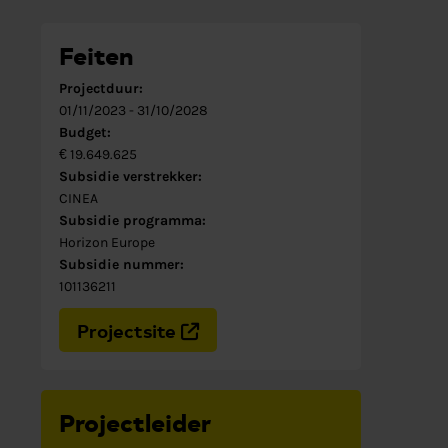
Feiten
Projectduur:
01/11/2023
-
31/10/2028
Budget:
€ 19.649.625
Subsidie verstrekker:
CINEA
Subsidie programma:
Horizon Europe
Subsidie nummer:
101136211
Projectsite
Projectleider