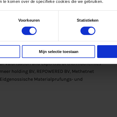
T Austrian institute of Technology GMBH,
 te komen over de specifieke cookies die we gebruiken.
 kentro erevnas kai technologikis anaptyxis
 investigacion de recursos y consumos
Voorkeuren
Statistieken
 na prawach powiatu, Dender Durme en Schelde,
anowania energii sa (NAPE), Rise research
e organisatie voor toegepast
TNO), Deep blue SRL, Technische universiteit
Mijn selectie toestaan
lt Murau, Alliander NV, Gemeente Alkmaar, NV
for valorisation and expertise of thermochemics
lmeer holding BV, REPOWERED BV, Methetnet
 Eidgenossische Materialprufungs- und