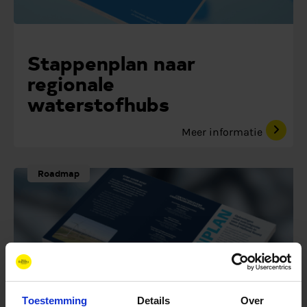
Stappenplan naar
regionale
waterstofhubs
Meer informatie
Roadmap
Toestemming
Details
Over