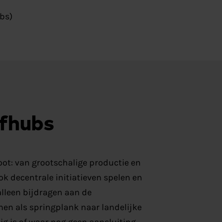
bs)
ofhubs
oot: van grootschalige productie en
ok decentrale initiatieven spelen en
alleen bijdragen aan de
nen als springplank naar landelijke
tig is of waar nog geen aansluiting