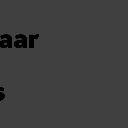
aar
s