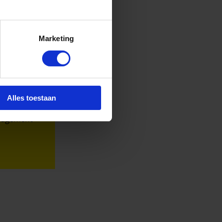
Marketing
e en supply
New Energy
rgy en
nen
Alles toestaan
nagement