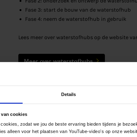
Fase 2: onderzoek en ontwerp de waterstofh
Fase 3: start de bouw van de waterstofhub
Fase 4: neem de waterstofhub in gebruik
Lees meer over waterstofhubs op de website va
Meer over waterstofhubs
Details
werken mee
 van cookies
 cookies, zodat we jou de beste ervaring bieden tijdens je bezoe
es alleen voor het plaatsen van YouTube-video's op onze website.