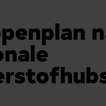
penplan n
onale
rstofhub