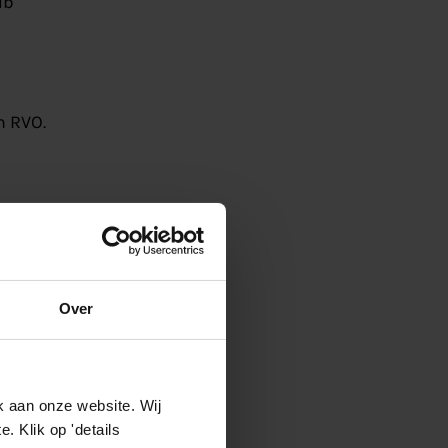
ub
n RVO.
Over
k aan onze website. Wij
 Klik op 'details