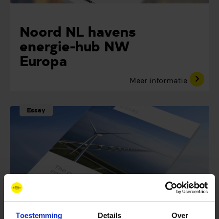
Noord NL havens
energie-hub NW
Europa
Meer informatie
Essay
Toestemming
Details
Over