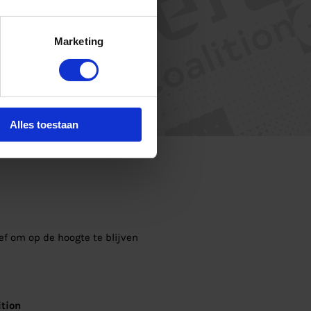
Marketing
Alles toestaan
ief om op de hoogte te blijven
tion