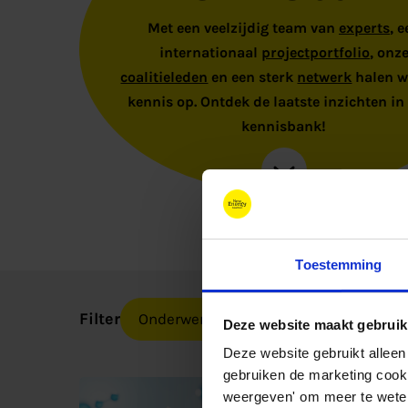
Met een veelzijdig team van
experts
, 
internationaal
projectportfolio
, onz
coalitieleden
en een sterk
netwerk
halen wi
kennis op. Ontdek de laatste inzichten in
kennisbank!
Toestemming
Filter
Deze website maakt gebruik
Deze website gebruikt alleen
gebruiken de marketing cooki
Studie
weergeven' om meer te weten