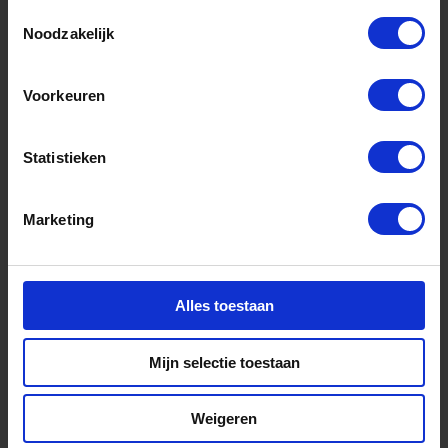
Groningen
Toestemmingsselectie
Noodzakelijk
Meer informatie
Voorkeuren
Portfolio
Statistieken
Marketing
Alles toestaan
Project portfolio
Mijn selectie toestaan
2021 – 2024: een
overzicht
Weigeren