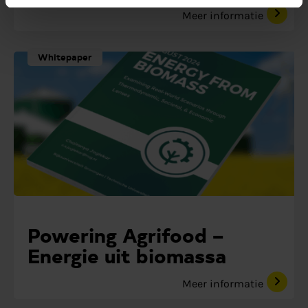
Meer informatie
Whitepaper
Powering Agrifood –
Energie uit biomassa
Meer informatie