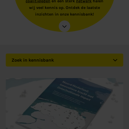
coalitieleden
en een sterk
netwerk
halen
wij veel kennis op. Ontdek de laatste
inzichten in onze kennisbank!
Zoek in kennisbank