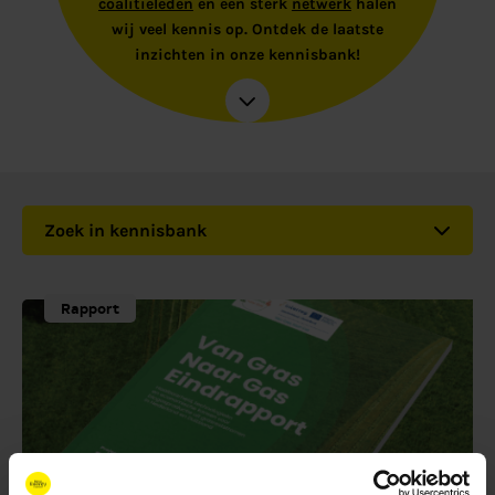
coalitieleden
en een sterk
netwerk
halen
wij veel kennis op. Ontdek de laatste
inzichten in onze kennisbank!
Zoek in kennisbank
Rapport