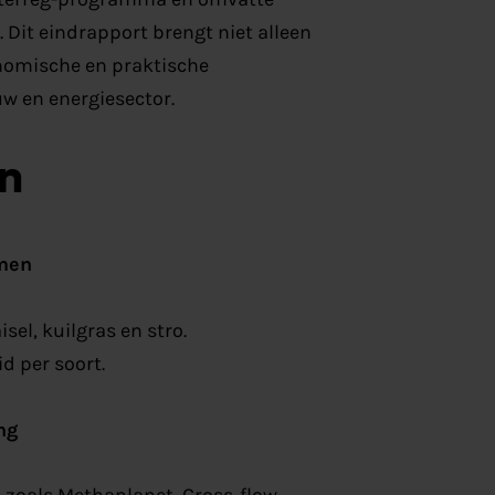
Dit eindrapport brengt niet alleen
onomische en praktische
w en energiesector.
en
omen
el, kuilgras en stro.
d per soort.
ng