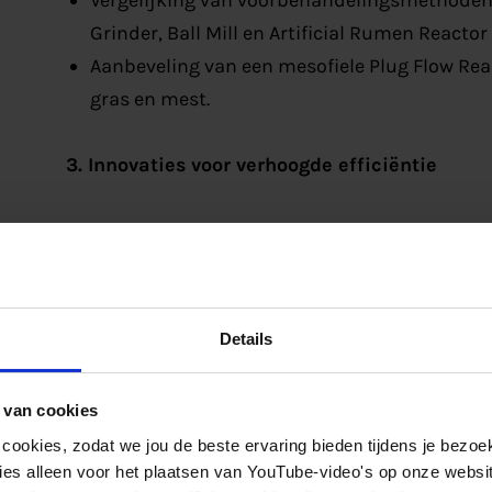
Vergelijking van voorbehandelingsmethoden 
Grinder, Ball Mill en Artificial Rumen Reactor
Aanbeveling van een mesofiele Plug Flow Rea
gras en mest.
3. Innovaties voor verhoogde efficiëntie
Het fermolyse proces met ARR, Trickle Bed Re
elektrolyse verhoogt de methaanopbrengst 
Waterstof uit ammoniakelektrolyse onderste
Details
4. Juridische kaders in Nederland en Duitsla
 van cookies
Vergunningseisen rond co-vergisting, transpo
 cookies, zodat we jou de beste ervaring bieden tijdens je bezoe
brandstof.
es alleen voor het plaatsen van YouTube-video's op onze website.