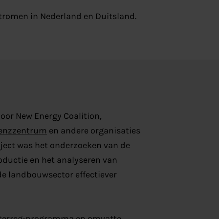
stromen in Nederland en Duitsland.
oor New Energy Coalition,
enzzentrum
en andere organisaties
roject was het onderzoeken van de
oductie en het analyseren van
de landbouwsector effectiever
Interreg-programma en omvatte