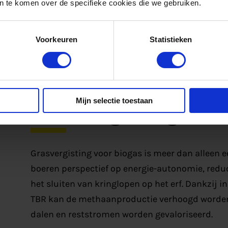
Informatie over regelgeving zoals het Besluit 
 te komen over de specifieke cookies die we gebruiken.
Natura 2000, EEG en BImSchV.
Voorkeuren
Statistieken
5. Economische analyse
Gedetailleerde berekening van investerings- 
Grasvergisting voor
Mijn selectie toestaan
Grasvergisting voor biogas is meer dan alleen e
boeren perspectief op energie-autonomie, reduc
het sluiten van kringlopen op het erf. Dankzij 
TBR kan de methaanproductie verhoogd worden, t
dalen en reststromen worden gevaloriseerd.