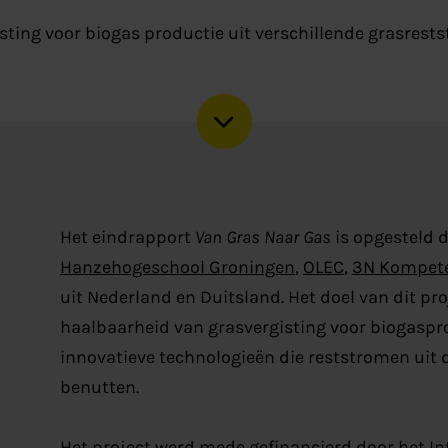
ting voor biogas productie uit verschillende grasrest
Het eindrapport
Van Gras Naar Gas
is opgesteld d
Hanzehogeschool Groningen
,
OLEC
,
3N Kompet
uit Nederland en Duitsland. Het doel van dit p
haalbaarheid van grasvergisting voor biogaspr
innovatieve technologieën die reststromen uit 
benutten.
Het project werd mede gefinancierd door het 