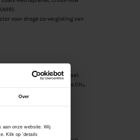
zoals Methaplanet, Cross-flow
 (ARR).
ctor voor droge co-vergisting van
actor (TBR) en digestaat-
en benut reststromen optimaal.
unt CO₂-conversie naar extra CH₄.
Over
nd
rt en inzet van biogas als
k aan onze website. Wij
 Klik op 'details