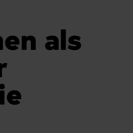
en als
r
ie