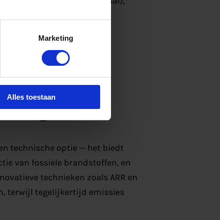
activiteiten leefomgeving (Bal),
Marketing
en operationele kosten.
 biogas
Alles toestaan
en technische optie — het biedt
tie van fossiele brandstoffen, en
innovatieve technieken zoals ARR en
erwijl tegelijkertijd emissies