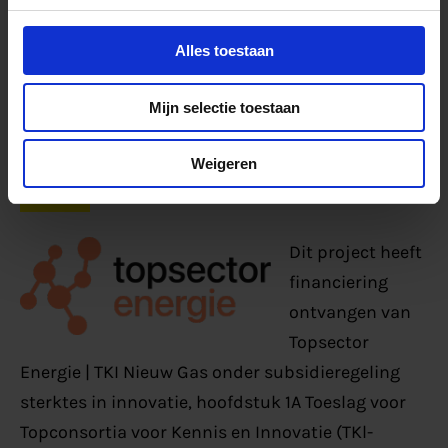
sectoren en deed aanbevelingen voor beleid,
Alles toestaan
regelgeving en samenwerkingsstrategieën om
maatschappelijke, ecologische en economische
Mijn selectie toestaan
voordelen te maximaliseren.
Weigeren
Disclaimer
Dit project heeft
financiering
ontvangen van
Topsector
Energie | TKI Nieuw Gas onder subsidieregeling
sterktes in innovatie, hoofdstuk 1A Toeslag voor
Topconsortia voor Kennis en Innovatie (TKl-