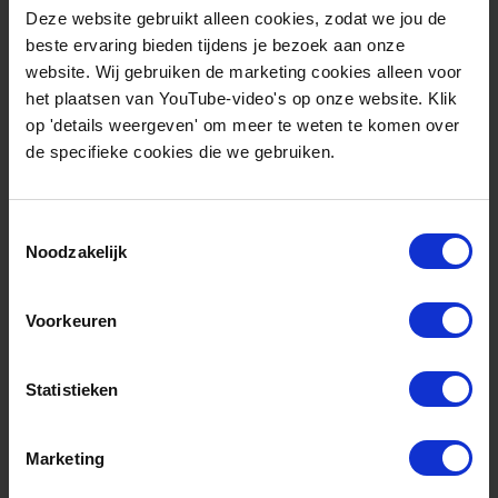
Deze website gebruikt alleen cookies, zodat we jou de
North Sea Energy 1
beste ervaring bieden tijdens je bezoek aan onze
Het NSE 1-project was gericht op het versnellen
website. Wij gebruiken de marketing cookies alleen voor
van de Nederlandse energietransitie in de
het plaatsen van YouTube-video's op onze website. Klik
op 'details weergeven' om meer te weten te komen over
Noordzee-regio door offshore windenergie te
de specifieke cookies die we gebruiken.
integreren met bestaande olie- en
gasinfrastructuur. Belangrijke initiatieven waren
het elektrificeren van olie- en gasplatforms, het
Toestemmingsselectie
Noodzakelijk
hergebruiken van gasinfrastructuur voor
waterstoftransport en het gebruik van uitgeputte
Voorkeuren
gasvelden voor CO2-opslag. Het project legde de
nadruk op systeemintegratie als een
Statistieken
kosteneffectieve en milieuvriendelijke benadering
om klimaatdoelen te bereiken en onderzocht
Marketing
tegelijkertijd de technische en economische
haalbaarheid. Het benadrukte synergieën tussen