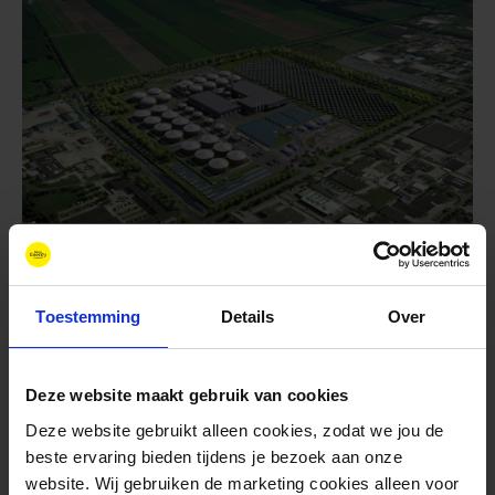
juli 19, 2018
GZI Next: intentie voor
waterstoffabriek in Emmen
Toestemming
Details
Over
getekend
Deze website maakt gebruik van cookies
Deze website gebruikt alleen cookies, zodat we jou de
beste ervaring bieden tijdens je bezoek aan onze
website. Wij gebruiken de marketing cookies alleen voor