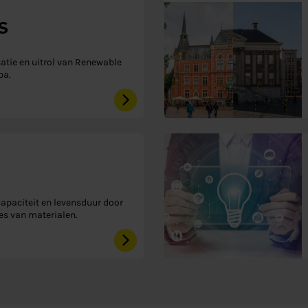
S
satie en uitrol van Renewable
pa.
capaciteit en levensduur door
es van materialen.