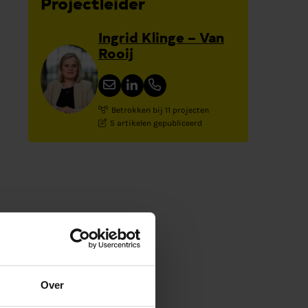
Projectleider
Ingrid Klinge – Van
Rooij
Betrokken bij 11 projecten
5 artikelen gepubliceerd
Over