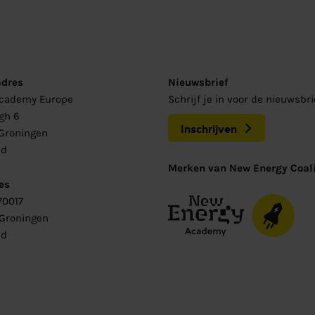
adres
Nieuwsbrief
Academy Europe
Schrijf je in voor de nieuwsbr
gh 6
Inschrijven
Groningen
nd
Merken van New Energy Coali
es
70017
 Groningen
nd