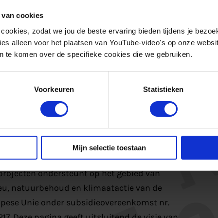
6 partijen deel aan het CLINSH project,
 van cookies
ort of Antwerp, Milieudienst Rijnmond, ECN,
 cookies, zodat we jou de beste ervaring bieden tijdens je bezoe
nenvaart, Marine Southeast, Universität
es alleen voor het plaatsen van YouTube-video's op onze website.
 te komen over de specifieke cookies die we gebruiken.
ht, Shell/GTL Fuel, Newcastle University, CE
nst Vlaanderen, Gemeente Nijmegen,
Agiplan en Energy Engineers.
Voorkeuren
Statistieken
Mijn selectie toestaan
project is gefinancierd door het Life-progamma
projecten ondersteunt op het gebied van
eu, natuurbehoud en klimaatactie van de
pese Unie onder subsidieovereenkomst nr.
17. Deze pagina geeft uitsluitend de visie van