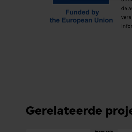
de a
vera
info
Gerelateerde proj
Innovatie