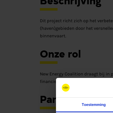
Dit project richt zich op het verbete
(haven)gebieden door het versnelle
binnenvaart.
Onze rol
New Energy Coalition draagt bij in
financieringsinstrumenten en deel
Partners
Toestemming