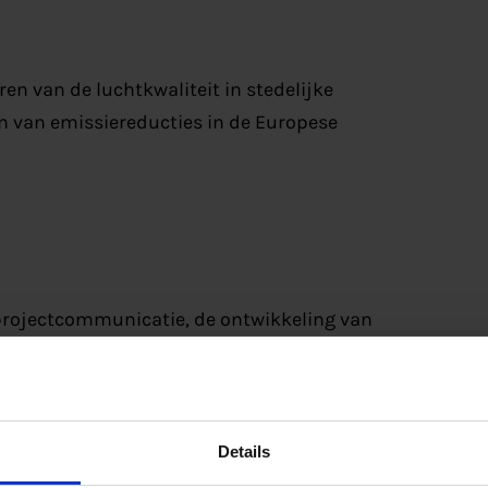
ren van de luchtkwaliteit in stedelijke
n van emissiereducties in de Europese
 projectcommunicatie, de ontwikkeling van
name in de Steering Committee.
Details