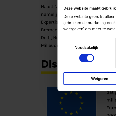
Naast New Energy Coalition nemen 1
Deze website maakt gebruik
namelijk Provincie Zuid-Holland, P
Deze website gebruikt alleen
Expertise- en innovatiecentrum Bin
gebruiken de marketing cooki
weergeven' om meer te weten
Bremen, Helmholtz-Zentrum Geesthac
Delft, North Sea Port, Bestuursdie
Toestemmingsselectie
Milieudienst Nordrhein-Westfalen, 
Noodzakelijk
Disclaimer
Weigeren
Dit 
dat 
mili
Euro
0002