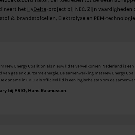
nderzoekscoördinator, zal toetreden tot de wetenschapp
rdineert het
HyDelta
-project bij NEC. Zijn vaardigheden
tof & brandstofcellen, Elektrolyse en PEM-technologie
m New Energy Coalition als nieuw lid te verwelkomen. Nederland is een 
ed van gas en duurzame energie. De samenwerking met New Energy Coal
De opname in ERIC als officieel lid is een logische stap om de samenwer
tary bij ERIG, Hans Rasmusson.