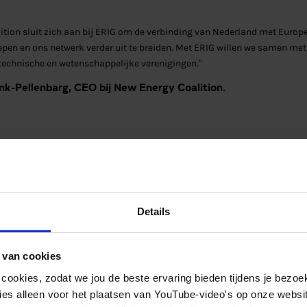
ition sluit zich aan bij ERIG om de verbinding van Nederland met Europ
iepen en ons netwerk verder uit te breiden. Met ERIG willen we samen m
technische en wetenschappelijke verenigingen.”
nk-Pellenbarg, CEO bij New Energy Coalition.
IG
Details
ch Institute for Gas and Energy Innovation (ERIG) is e
 van cookies
e zich richt op het versterken van de belangrijke rol die
 cookies, zodat we jou de beste ervaring bieden tijdens je bezoe
 transitie van het Europese energiesysteem in synergi
es alleen voor het plaatsen van YouTube-video's op onze website.
nieuwbare energieproductie. De leden zijn nationale t