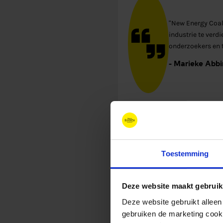
“New Energy Coal
industrie te verd
onderzoekers en 
- Marieke Abbi
Over ER
Toestemming
Het European Resear
Deze website maakt gebruik
profitorganisatie di
Deze website gebruikt alleen
energiebron voor de
gebruiken de marketing cooki
intermitterende her