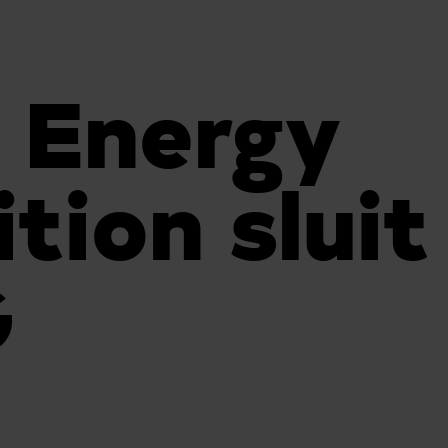
 Energy
tion sluit
G