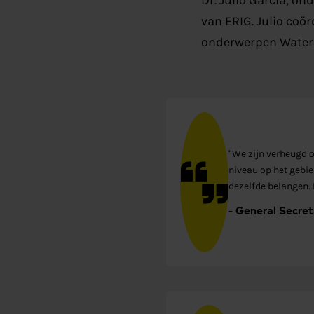
Dr. Julio Garcia, o
van ERIG. Julio coö
onderwerpen Waters
“We zijn verheugd o
niveau op het gebi
dezelfde belangen. 
- General Secre