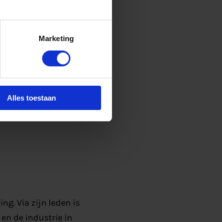
genwoordigen met
at het ERIG uit de
Marketing
Alles toestaan
atural Gas Industry
ng. Via zijn leden is
en de industrie in