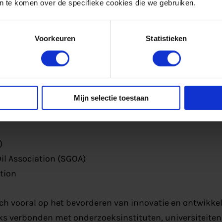
 te komen over de specifieke cookies die we gebruiken.
gasorganisaties en -verenigingen in Europa. Zij verte
n de energie- en gassector in Europa. Momenteel besta
Voorkeuren
Statistieken
ingen:
nology Centre (DGC)
 and Scientific Association for Gas and Water (DVGW)
tion for Gas and Water (ÖVGW)
Mijn selectie toestaan
ter Association (SVGW) and Association of the Swiss N
)
il Association (SGOA)
tion
ch vooral op het bevorderen van innovatie en ontwikkeli
ks verbonden met onderzoeksinstituten, universiteiten 