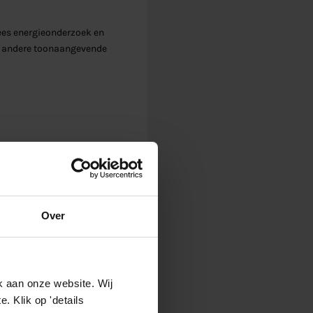
ees energieonderzoek en
et andere toonaangevende
Over
en non-
 gas speelt als
k aan onze website. Wij
e met
 Klik op 'details
echnische en