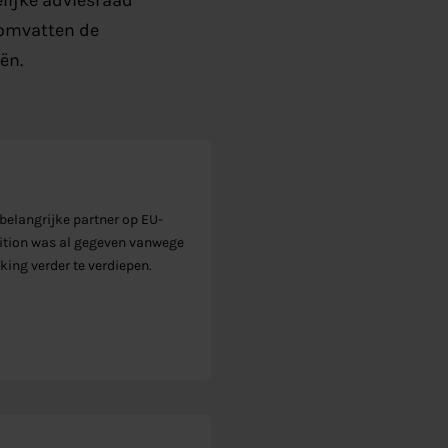
elijke adviesraad
 omvatten de
ën.
belangrijke partner op EU-
ition was al gegeven vanwege
king verder te verdiepen.