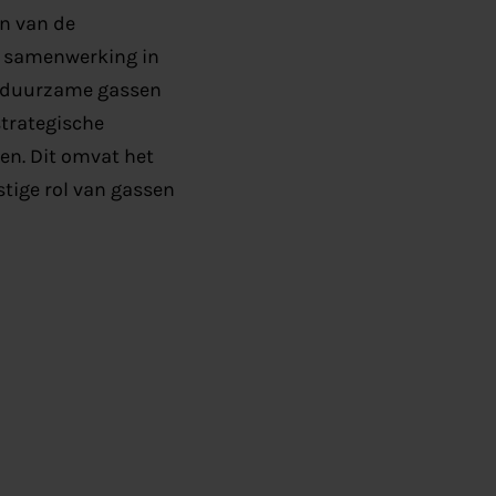
en van de
se samenwerking in
an duurzame gassen
strategische
en. Dit omvat het
tige rol van gassen