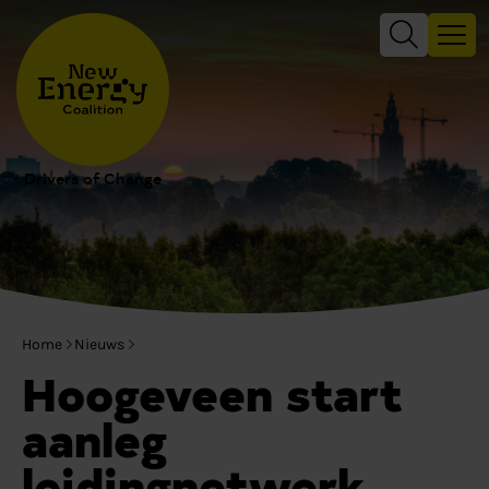
Drivers of Change
Home
Nieuws
Hoogeveen start
aanleg
leidingnetwerk