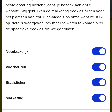
beste ervaring bieden tijdens je bezoek aan onze
website. Wij gebruiken de marketing cookies alleen voor
het plaatsen van YouTube-video's op onze website. Klik
op 'details weergeven' om meer te weten te komen over
Geerte de Jong
de specifieke cookies die we gebruiken.
Projectmanager en expert Waterstofketens
Als projectmanager ben ik expert op het gebied
Toestemmingsselectie
Noodzakelijk
van waterstofketens. Ik heb ervaring in
verschillende disciplines die te maken hebben met
Voorkeuren
de energietransitie en heb aan projecten gewerkt
op het gebied van systeemintegratie,
Statistieken
internationale samenwerking op gebied van
waterstof(dragers) en waardeketens, en
onderzoek- en ontwikkelingsprojecten. Bij New
Marketing
Energy Coalition houd ik mij vooral bezig met het