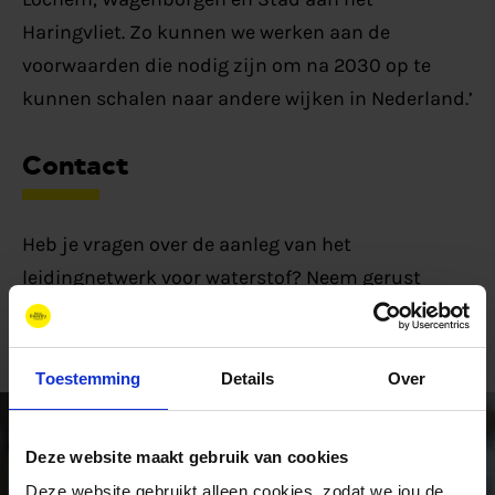
Haringvliet. Zo kunnen we werken aan de
voorwaarden die nodig zijn om na 2030 op te
kunnen schalen naar andere wijken in Nederland.’
Contact
Heb je vragen over de aanleg van het
leidingnetwerk voor waterstof? Neem gerust
contact op met onze projectmanager.
Toestemming
Details
Over
Deze website maakt gebruik van cookies
Deze website gebruikt alleen cookies, zodat we jou de