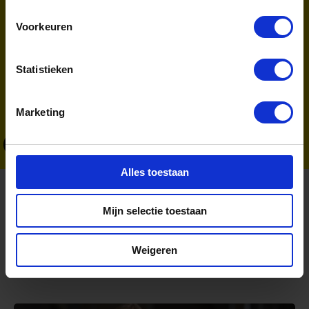
Learn Hub. Daarnaast zet ik mij in voor de
Voorkeuren
medewerkers van New Energy Coalition via de
ondernemingsraad.
Statistieken
Expertises:
Projectmanagement
Eventmanagement
Innovatiemanagement
Duurzaamheid
Marketing
+31(0)6 2927 6787
Alles toestaan
Mijn selectie toestaan
Weigeren
Gerelateerde nieuwsberichten