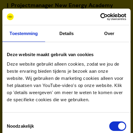
Projectmanager New Energy Academy
Als projectmanager ben ik verantwoordelijk voor
het organiseren van alle leeractiviteiten voor New
Energy Academy. Dit is een functie waar mijn
Toestemming
Details
Over
master Strategic Innovation Management en mijn
interesses in duurzaamheid, innovatie,
Deze website maakt gebruik van cookies
maatschappelijke problemen en
Deze website gebruikt alleen cookies, zodat we jou de
projectmanagement perfect samenkomen. Met
beste ervaring bieden tijdens je bezoek aan onze
lezingen, excursies en evenementen vanuit
website. Wij gebruiken de marketing cookies alleen voor
het plaatsen van YouTube-video's op onze website. Klik
verschillende invalshoeken hoop ik studenten en
op 'details weergeven' om meer te weten te komen over
young professionals te inspireren voor een carrière
de specifieke cookies die we gebruiken.
in de energiesector. Voor New Energy Coalition ben
ik onderdeel van het organisatieteam van het
Toestemmingsselectie
jaarlijkse Wind meets Gas symposium en werk in
Noodzakelijk
aan het project Waterstof Werkt: H2 Train and