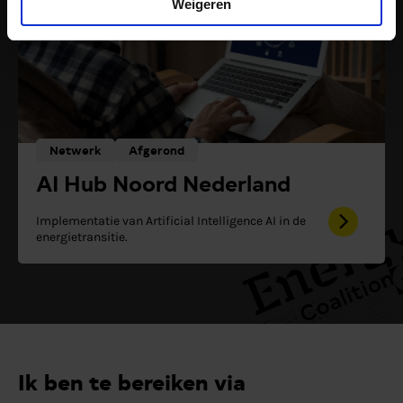
Weigeren
Netwerk
Afgerond
AI Hub Noord Nederland
Implementatie van Artificial Intelligence AI in de
energietransitie.
Ik ben te bereiken via