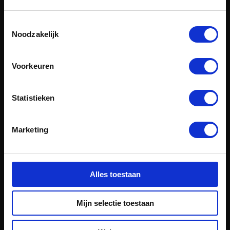
Toestemmingsselectie
Noodzakelijk
Voorkeuren
Statistieken
Onderzoek
Afgerond
Marketing
DOSTA
Onderzoek naar offshore opslag- en
transportmogelijkheden voor grootschalige offshore
Alles toestaan
windenergie.
Mijn selectie toestaan