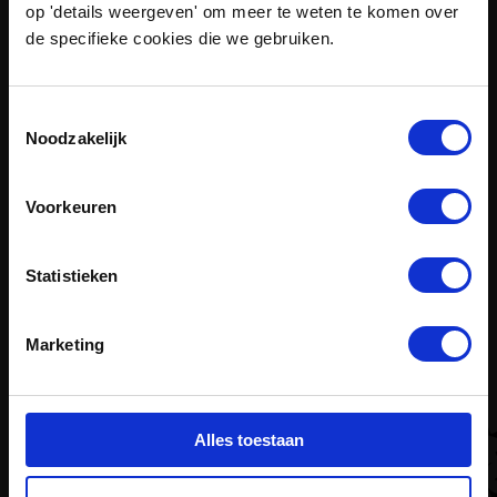
op 'details weergeven' om meer te weten te komen over
de specifieke cookies die we gebruiken.
Toestemmingsselectie
Noodzakelijk
Onderzoek
Afgerond
Voorkeuren
STORE&GO
Statistieken
Integratie van de Power-to-Gas technologie in het
toekomstige Europese energiesysteem.
Marketing
Alles toestaan
Laad meer
[
1
]