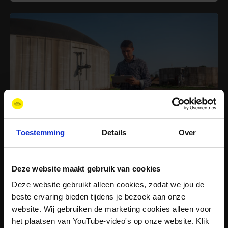
Onderzoek
Afgerond
Toestemming
Details
Over
Super P2G
Verbinden van power-to-gas-initiatieven voor slimme
Deze website maakt gebruik van cookies
energiesystemen, sectorale integratie en lokale en
regionale ontwikkeling.
Deze website gebruikt alleen cookies, zodat we jou de
beste ervaring bieden tijdens je bezoek aan onze
website. Wij gebruiken de marketing cookies alleen voor
het plaatsen van YouTube-video's op onze website. Klik