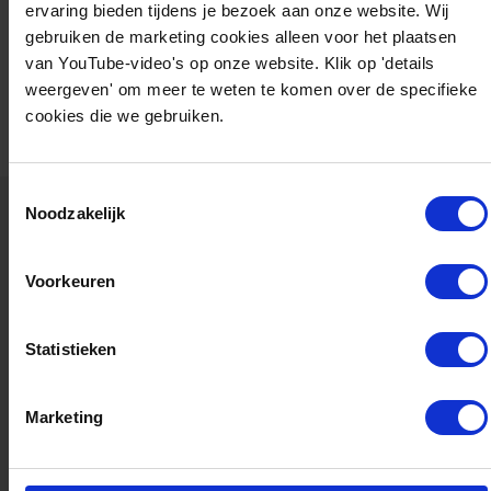
ervaring bieden tijdens je bezoek aan onze website. Wij
De ontwikkeling, realisatie en uitrol van Renewable Energy
gebruiken de marketing cookies alleen voor het plaatsen
Valleys in Europa.
van YouTube-video's op onze website. Klik op 'details
weergeven' om meer te weten te komen over de specifieke
cookies die we gebruiken.
Toestemmingsselectie
Noodzakelijk
Gerelateerde events
Voorkeuren
Statistieken
Marketing