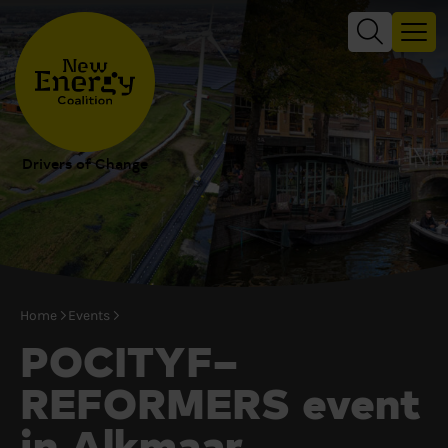
Drivers of Change
Home
Events
POCITYF–
REFORMERS event
in Alkmaar