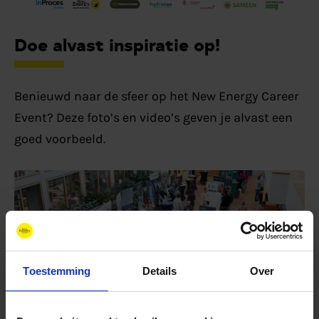
Doe alvast inspiratie op!
Benieuwd naar de sfeer op het New Energy Career
Event? Deze foto’s en video’s geven je alvast een
goed voorbeeld.
Toestemming
Details
Over