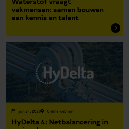
Waterstof vraagt
vakmensen: samen bouwen
aan kennis en talent
jun 24, 2026
Online webinar
HyDelta 4: Netbalancering in