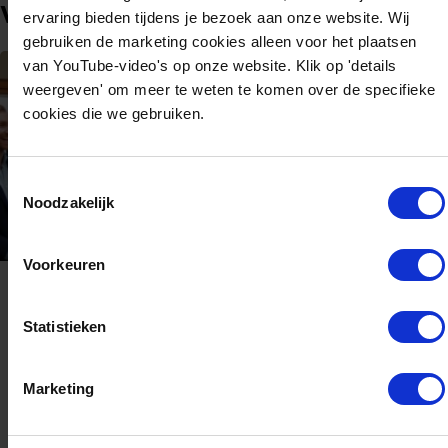
Verdiep je alvast in het event
ervaring bieden tijdens je bezoek aan onze website. Wij
gebruiken de marketing cookies alleen voor het plaatsen
van YouTube-video's op onze website. Klik op 'details
weergeven' om meer te weten te komen over de specifieke
cookies die we gebruiken.
Toestemmingsselectie
Noodzakelijk
Voorkeuren
maart 16, 2026
Samenwerking centraal op
Statistieken
Hydrogen Cross Border
Conference
Marketing