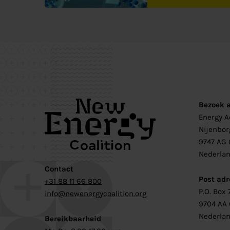
Bezoek 
Energy 
Nijenbor
9747 AG 
Nederla
Contact
Post adr
+31 88 11 66 800
P.O. Box 
info@newenergycoalition.org
9704 AA
Nederla
Bereikbaarheid