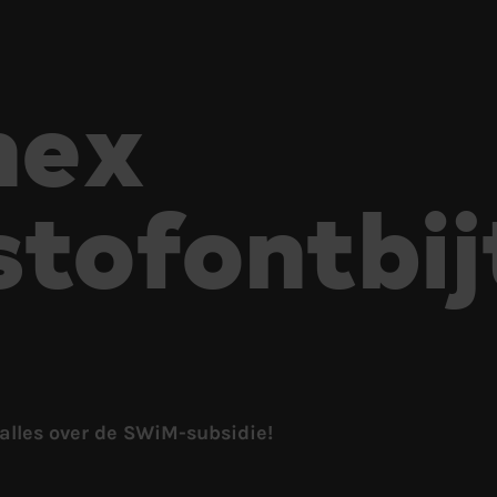
nex
tofontbij
 alles over de SWiM-subsidie!