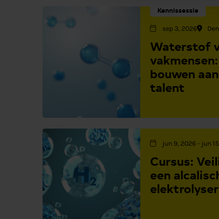
Kennissessie
sep 3, 2026
Den
Waterstof 
vakmensen:
bouwen aan 
talent
jun 9, 2026
-
jun 1
Cursus: Veil
een alcalisc
elektrolyser