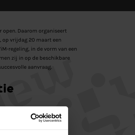
er open. Daarom organiseert
, op vrijdag 20 maart een
M-regeling, in de vorm van een
men zij in op de beschikbare
succesvolle aanvraag.
tie