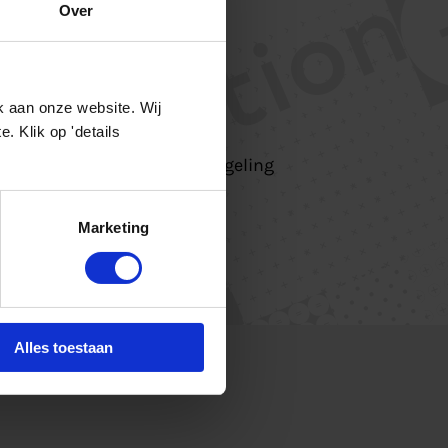
Over
enement?
k aan onze website. Wij
 Klik op 'details
reen die interesse heeft in
t aan de slag met de SWiMregeling
subsidie!
Marketing
Alles toestaan