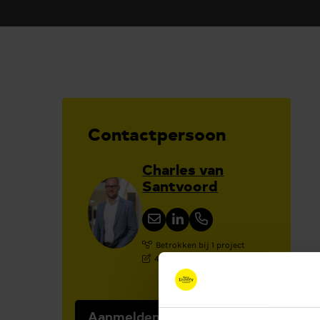
Contactpersoon
Charles van
Santvoord
Betrokken bij 1 project
4 artikelen gepubliceerd
Aanmelden