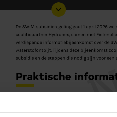
De SWiM-subsidieregeling gaat 1 april 2026 we
coalitiepartner Hydronex, samen met Fietenolie
verdiepende informatiebijeenkomst over de SWi
waterstofontbijt. Tijdens deze bijeenkomst zoo
subsidie en de stappen die nodig zijn voor een 
Praktische informa
Datum:
20 maart
Locatie:
Sikkel 29, Delfzijl
Taal:
Nederlands