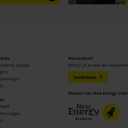
adres
Nieuwsbrief
Academy Europe
Schrijf je in voor de nieuwsbr
gh 6
Inschrijven
Groningen
nd
Merken van New Energy Coali
es
70017
 Groningen
nd