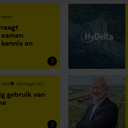
 Helder
vraagt
 samen
kennis en
5, 2026
Groningen (NL)
ig gebruik van
he