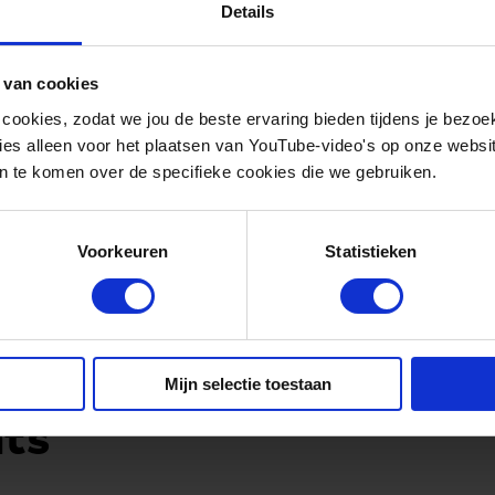
Details
Voor wie is dit ev
 van cookies
 cookies, zodat we jou de beste ervaring bieden tijdens je bezoe
es alleen voor het plaatsen van YouTube-video's op onze website.
Deze informatiebijeenkomst is bedoeld voor iede
 te komen over de specifieke cookies die we gebruiken.
waterstofvoertuigen en lokaal tanken. Ga direc
en maak optimaal gebruik van de beschikbare 
Voorkeuren
Statistieken
Mijn selectie toestaan
nts