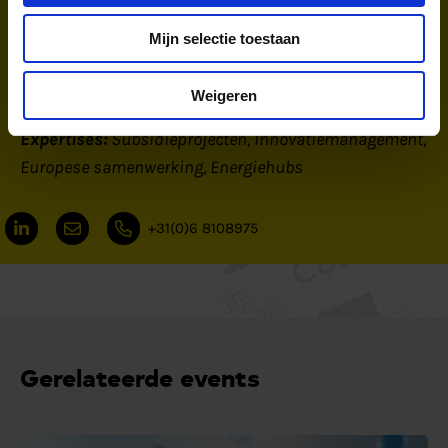
nationale en Europese innovatieprogramma’s,
Mijn selectie toestaan
waar ik als adviseur, initiator en ontwikkelaar
bijdraag aan de realisatie van duurzame
Weigeren
energieprojecten.
Expertises:
Subsidieprojecten
Innovatiemanagement
Europese samenwerking
Energiehubs
+31(0)6 8108975
Gerelateerde events