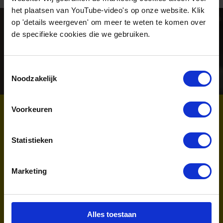
het plaatsen van YouTube-video's op onze website. Klik
op 'details weergeven' om meer te weten te komen over
de specifieke cookies die we gebruiken.
Toestemmingsselectie
Noodzakelijk
Martijn de Vries
Voorkeuren
Teammanager Innovation en projectmanager
Smart Cities
Statistieken
Als Teammanager Innovation en projectmanager
combineer ik mijn ruime ervaring in
Marketing
subsidieprojecten met diepgaande kennis van de
energie-, duurzaamheid- en watersector. Bij New
Energy Coalition zet ik deze expertise in op
Alles toestaan