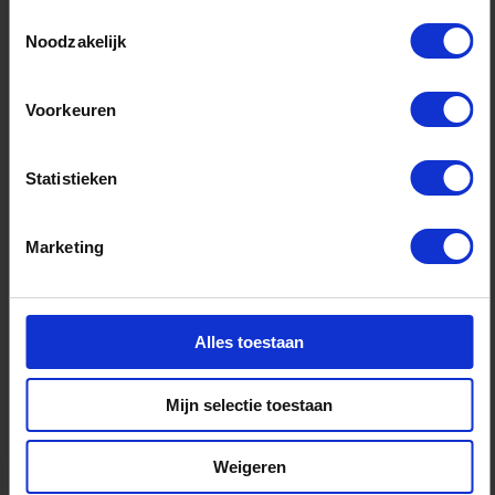
Toestemmingsselectie
Noodzakelijk
Voorkeuren
Statistieken
Marketing
Nieuws
maart 5, 2026
Lancering van GreenCareer:
Alles toestaan
hét nieuwe platform voor
duurzame carrières in
Mijn selectie toestaan
Noord-Nederland
Weigeren