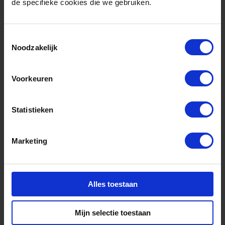
de specifieke cookies die we gebruiken.
Biomassavergassing
Toestemmingsselectie
als snelweg naar
Noodzakelijk
klimaatdoelen
Voorkeuren
Meer informatie
Statistieken
Studie
Marketing
Alles toestaan
Mijn selectie toestaan