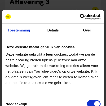
Aflevering 3
Meer informatie
Podcast
Toestemming
Details
Over
Deze website maakt gebruik van cookies
Deze website gebruikt alleen cookies, zodat we jou de
beste ervaring bieden tijdens je bezoek aan onze
website. Wij gebruiken de marketing cookies alleen voor
het plaatsen van YouTube-video's op onze website. Klik
op 'details weergeven' om meer te weten te komen over
de specifieke cookies die we gebruiken.
New Energy Forum –
Aflevering 2
Toestemmingsselectie
Meer informatie
Noodzakelijk