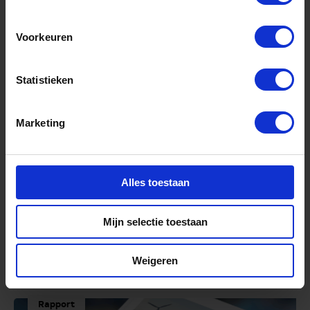
Podcast
Voorkeuren
Statistieken
Marketing
Alles toestaan
New Energy Forum –
Mijn selectie toestaan
Aflevering 1
Weigeren
Meer informatie
Rapport