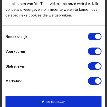
het plaatsen van YouTube-video's op onze website. Klik
Beleidsbarrières
op 'details weergeven' om meer te weten te komen over
voor
de specifieke cookies die we gebruiken.
waterstofschepen in
Europa
Toestemmingsselectie
Noodzakelijk
Meer informatie
Voorkeuren
Rapport
Statistieken
Marketing
Alles toestaan