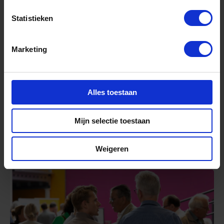
thema? Bekijk dan hier het actuele cursusaanbod
Statistieken
van onze
New Energy Business School
.
Marketing
Cursusaanbod
Alles toestaan
Mijn selectie toestaan
Gerelateerde nieuwsberichten
Weigeren