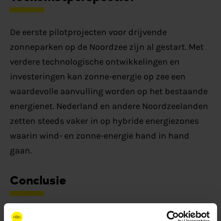
De eerste pilotprojecten voor drijvende
zonneparken op de Noordzee zijn al gestart. Met
verdere technologische ontwikkelingen en
investeringen kan zonne-energie op zee een
waardevolle aanvulling worden op het bestaande
energienet. Nederland en andere Noordzeelanden
zetten steeds vaker in op hybride energiezones
waarin wind- en zonne-energie hand in hand
gaan.
Conclusie
Zonne-energie op de Noordzee biedt alleen een