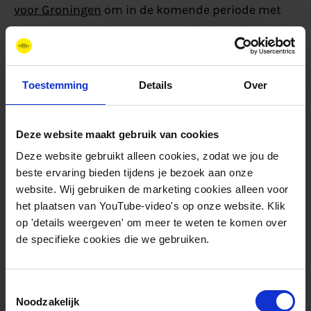
voor Groningen
om in de komende periode met
duurzame energie, en waterstof in het bijzonder,
de brede welvaart van de regio een impuls te
geven. Hiermee leveren we een bijdrage aan Nij
Toestemming
Details
Over
Begun. Dit betreft niet alleen de energiesector,
maar juist ook regionaal belangrijke industrie en
werkgevers. Het initiatief om
Industrie Cluster
Deze website maakt gebruik van cookies
Oost-Groningen
te verduurzamen met behulp van
Deze website gebruikt alleen cookies, zodat we jou de
beste ervaring bieden tijdens je bezoek aan onze
waterstof is hier een goed voorbeeld van.
website. Wij gebruiken de marketing cookies alleen voor
het plaatsen van YouTube-video's op onze website. Klik
Noord-Holland
op 'details weergeven' om meer te weten te komen over
Ook in Noord-Holland hebben we mooie stappen
de specifieke cookies die we gebruiken.
gezet en een krachtig energiecluster gebouwd.
Hier zijn we betrokken bij de ontwikkeling van de
Toestemmingsselectie
tweede nationale Hydrogen Valley in Europa. Maar
Noodzakelijk