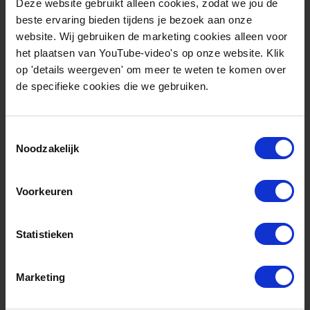
Deze website gebruikt alleen cookies, zodat we jou de
beste ervaring bieden tijdens je bezoek aan onze
website. Wij gebruiken de marketing cookies alleen voor
het plaatsen van YouTube-video's op onze website. Klik
op 'details weergeven' om meer te weten te komen over
de specifieke cookies die we gebruiken.
Nieuws
Toestemmingsselectie
mei 21, 2026
Noodzakelijk
Regio Deal Maritiem Cluster
investeert in emissieloos
alternatief voor
Voorkeuren
dieselaggregaten
Statistieken
Marketing