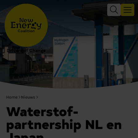
Drivers of Change
Home
Nieuws
Waterstof-
partnership NL en
Japan