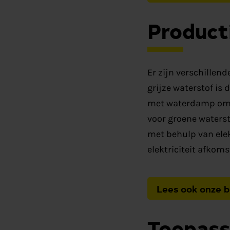
Product
Er zijn verschillen
grijze waterstof i
met waterdamp om w
voor groene watersto
met behulp van elek
elektriciteit afkom
Lees ook onze bl
Toepass