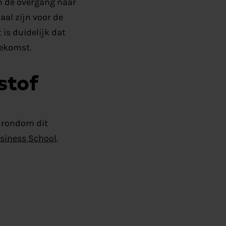
in de overgang naar
al zijn voor de
is duidelijk dat
oekomst.
stof
n rondom dit
siness School
.