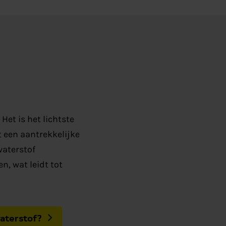
et is het lichtste
t een aantrekkelijke
waterstof
n, wat leidt tot
waterstof?