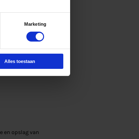
in het
Marketing
f als voordeel dat
jkheid, omdat je
het kansen in
voer dat geen
Alles toestaan
ie en opslag van