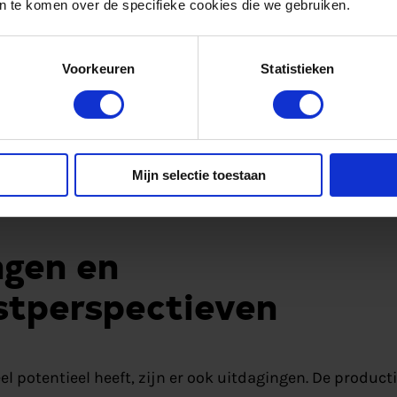
 te komen over de specifieke cookies die we gebruiken.
 verminderd.
ienen als ‘batterij’ – energieopslag en dus voor balans 
Voorkeuren
Statistieken
an zorgen. dit voorkomt netcongestie. Ook heeft
watersto
vervoeren is en kan het zorgen voor
energie-onafhankeli
uit andere landen hoeft te importeren. Ten slotte
biedt 
tof-limieten bestaan. Denk bijvoorbeeld aan zwaar ver
Mijn selectie toestaan
s het op waterstof werkt.
ngen en
tperspectieven
el potentieel heeft, zijn er ook uitdagingen. De product