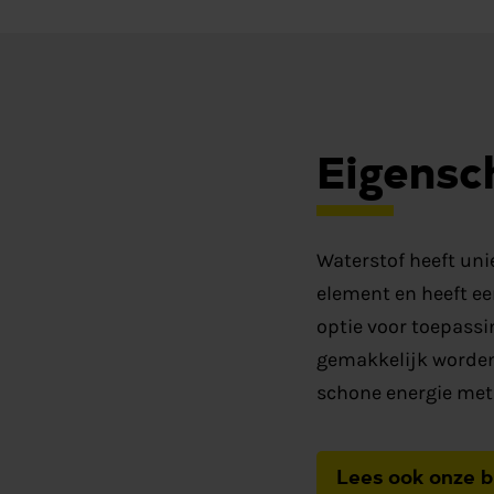
Eigensc
Waterstof heeft uni
element en heeft ee
optie voor toepassi
gemakkelijk worden 
schone energie met 
Lees ook onze b