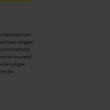
le methode voor
 methaan reageert
ruikte methode
stof en zuurstof
 de benodigde
nergie.