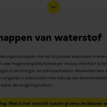
happen van waterstof
eke eigenschappen die het bijzonder waardevol maken. H
n zeer hoge energiedichtheid per massa. Hierdoor is he
ngen in de energie- en transportsector. Bovendien kan 
omgezet in elektriciteit met behulp van brandstofcelle
water als enige bijproduct.
log: Wat is het verschil tussen groene en blauwe 