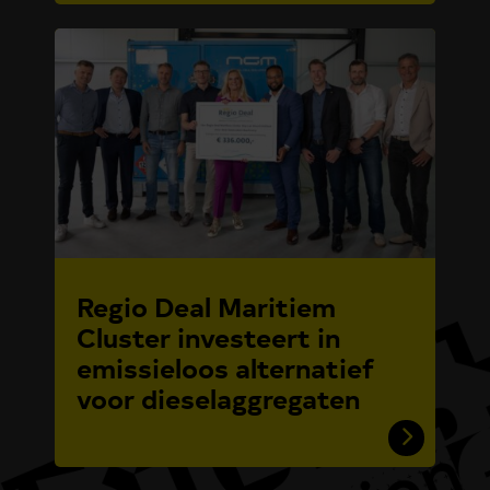
Regio Deal Maritiem
Cluster investeert in
emissieloos alternatief
voor dieselaggregaten