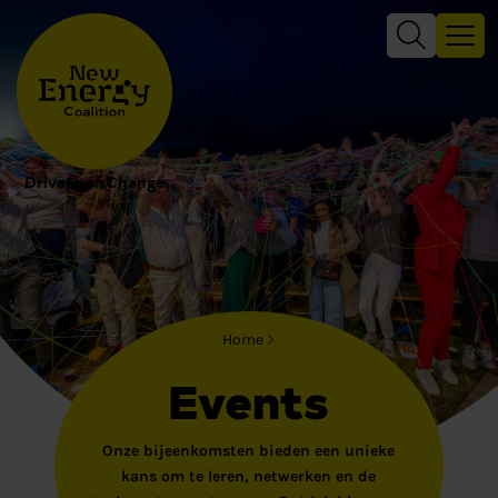
Drivers of Change
Home
Events
Onze bijeenkomsten bieden een unieke
kans om te leren, netwerken en de