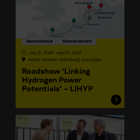
Kennissessie
Netwerkevent
sep 21, 2026
-
sep 25, 2026
Hobro, Bremen, Oldenburg, Groningen
Roadshow ‘Linking
Hydrogen Power
Potentials’ – LIHYP