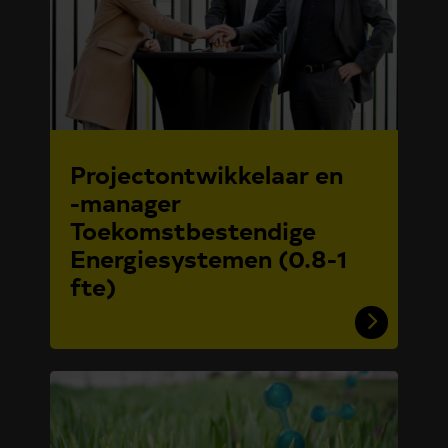
Projectontwikkelaar en
-manager
Toekomstbestendige
Energiesystemen (0.8-1
fte)