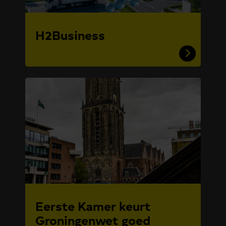
H2Business
Eerste Kamer keurt
Groningenwet goed