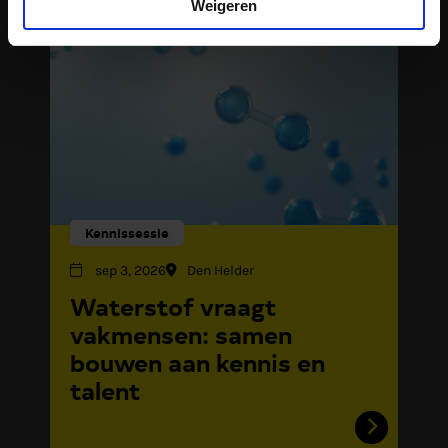
Weigeren
Kennissessie
sep 3, 2026
Den Helder
Waterstof vraagt
vakmensen: samen
bouwen aan kennis en
talent